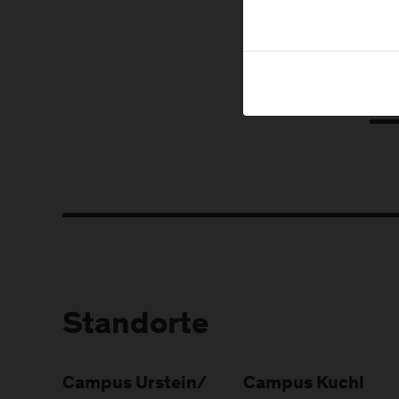
Standorte
Campus Urstein/
Campus Kuchl