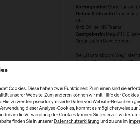
: Bodo Janssen,
Vortragender
Donnerstag,
Datum & Uhrzeit:
Uhr
: Online, MS Teams
Ort
Mag. (FH) Elisab
Gastgeberin:
Organization Development
Der „Upstalsboom Weg“ steht fü
der den Menschen in den Mittelpu
Kamingespräch teilt Bodo Jans
ies
Erfahrungen aus diesem Organ
gibt wertvolle Einblicke in zen
et Cookies. Diese haben zwei Funktionen: Zum einen sind sie erforde
tät unserer Website. Zum anderen können wir mit Hilfe der Cookies u
Wertschöpfung durch Werts
n. Hierzu werden pseudonymisierte Daten von Website-Besuchern g
Führung ist Dienstleistung, k
 Verwendung dieser Analyse-Cookies, kommt es möglicherweise zur Ü
tändnis in die Verwendung der Cookies können Sie jederzeit widerrufe
Performance Management im
bsite finden Sie in unserer
Datenschutzerklärung
und zu uns im
Impr
und Stärkung des Menschen