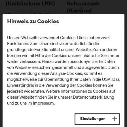
(Uniklinikum LKH)
Schwarzach
(Kardinal
Müllner Hauptstraße 48
Schwarzenberg
A
-
5020
Salzburg
Hinweis zu Cookies
Klinikum)
Anfahrt & Kontakt
Schwarzenbergplatz 1
Unsere Webseite verwendet Cookies. Diese haben zwei
A
-
5620
Schwarzach im
Funktionen: Zum einen sind sie erforderlich für die
Pongau
grundlegende Funktionalität unserer Website. Zum anderen
können wir mit Hilfe der Cookies unsere Inhalte für Sie immer
Anfahrt & Kontakt
weiter verbessern. Hierzu werden pseudonymisierte Daten
von Website-Besuchern gesammelt und ausgewertet. Durch
die Verwendung dieser Analyse-Cookies, kommt es
möglicherweise zur Übermittlung Ihrer Daten in die USA. Das
Einverständnis in die Verwendung der Cookies können Sie
jederzeit widerrufen. Weitere Informationen zu Cookies auf
Newsletter
dieser Website finden Sie in unserer
Datenschutzerklärung
und zu uns im
Impressum
.
Melden Sie sich zum Newsletter an und erhalten Sie aktuelle
Infos aus der FH Salzburg und zu Veranstaltungen!
Einstellungen