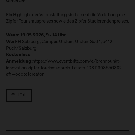
vernetzen.
Ein Highlight der Veranstaltung sind erneut die Verleihung des
Zipfer Tourismuspreises sowie des Zipfer Studierendenpreises.
Wann: 19.05.2026, 9 - 14 Uhr
FH Salzburg, Campus Urstein, Urstein Süd 1, 5412
Wo:
Puch/Salzburg
Kostenlose
https://www.eventbrite.com/e/brennpunkt-
Anmeldung:
innovation-zipfer-tourismuspreis-tickets-1981139855639?
aff=oddtdtcreator
iCal