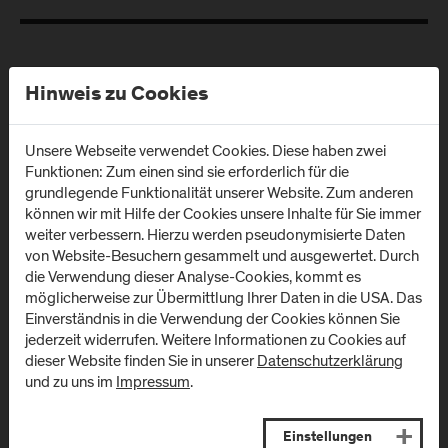
Hinweis zu Cookies
Unsere Webseite verwendet Cookies. Diese haben zwei
Funktionen: Zum einen sind sie erforderlich für die
grundlegende Funktionalität unserer Website. Zum anderen
Standorte
können wir mit Hilfe der Cookies unsere Inhalte für Sie immer
weiter verbessern. Hierzu werden pseudonymisierte Daten
von Website-Besuchern gesammelt und ausgewertet. Durch
die Verwendung dieser Analyse-Cookies, kommt es
Campus Urstein/
Campus Kuchl
möglicherweise zur Übermittlung Ihrer Daten in die USA. Das
Wissenspark
Einverständnis in die Verwendung der Cookies können Sie
Markt 136a
jederzeit widerrufen. Weitere Informationen zu Cookies auf
A
-
5431
Kuchl
Urstein Süd 1
dieser Website finden Sie in unserer
Datenschutzerklärung
A
-
5412
Puch/Salzburg
und zu uns im
Impressum
.
Anfahrt & Kontakt
Anfahrt & Kontakt
Einstellungen