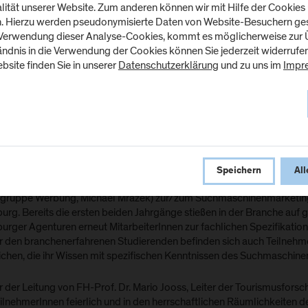
tät unserer Website. Zum anderen können wir mit Hilfe der Cookies u
n. Hierzu werden pseudonymisierte Daten von Website-Besuchern g
 Verwendung dieser Analyse-Cookies, kommt es möglicherweise zur Ü
tändnis in die Verwendung der Cookies können Sie jederzeit widerrufe
bsite finden Sie in unserer
Datenschutzerklärung
und zu uns im
Impr
ck.adobe.com/stokkete
Speichern
All
. März 2019 startete der dritte Zertifizierungslehrgang (in Kooperat
gruppe Werbung, Michael Mrazek) zur/zum Suchmaschinenmarketing
urg. Bereits die ersten beiden Jahrgänge stießen in der Branche auf
burger Agenturen erneut MitarbeiterInnen zur fachlichen Spezifikatio
r den branchenerfahrenen Studierenden befinden sich auch Teilnehme
ichen, die ihr Wissen mit spezifischen Kenntnissen des Suchmaschine
r der Leitung von FH-Prof. Dr. Mario Jooss, Leiter der Tourismusfor
ilnehmerInnen feierlich und in den herrschaftlichen Räumlichkeiten d