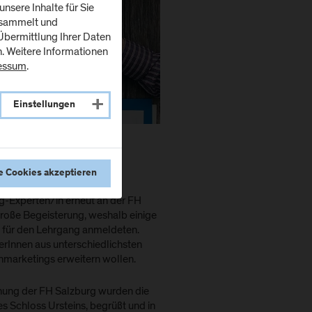
nsere Inhalte für Sie
esammelt und
bermittlung Ihrer Daten
n. Weitere Informationen
essum
.
Einstellungen
e Cookies akzeptieren
ion mit der WK Salzburg,
-Experten/in erneut an der FH
 große Begeisterung, weshalb einige
n für den Lehrgang anmeldeten.
rInnen aus unterschiedlichsten
nmarketings erweitern wollen.
schung der FH Salzburg wurden die
es Schloss Ursteins, begrüßt und in