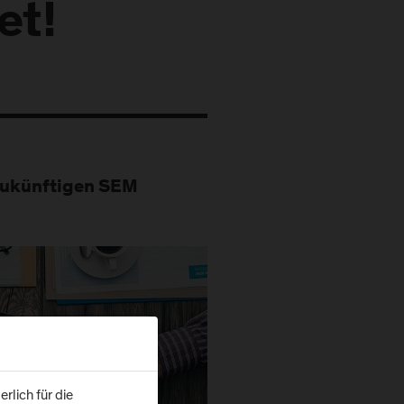
et!
 zukünftigen SEM
rlich für die