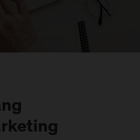
ang
rketing