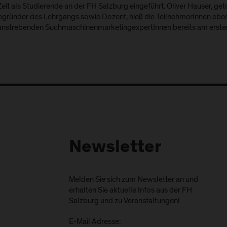
Zeit als Studierende an der FH Salzburg eingeführt. Oliver Hauser, g
egründer des Lehrgangs sowie Dozent, hieß die TeilnehmerInnen ebe
anstrebenden SuchmaschinenmarketingexpertInnen bereits am erste
Newsletter
Melden Sie sich zum Newsletter an und
erhalten Sie aktuelle Infos aus der FH
Salzburg und zu Veranstaltungen!
E-Mail Adresse: