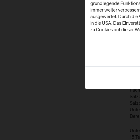
grundlegende Funktionali
immer weiter verbesser
ausgewertet. Durch die
in die USA. Das Einvers
zu Cookies auf dieser We
© sto
Am 15
Fach
Salzb
Salz
Unte
Bere
Unte
15 Te