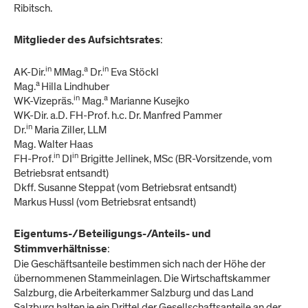
Ribitsch.
:
Mitglieder des Aufsichtsrates
in
a
in
AK-Dir.
MMag.
Dr.
Eva Stöckl
a
Mag.
Hilla Lindhuber
in
a
WK-Vizepräs.
Mag.
Marianne Kusejko
WK-Dir. a.D. FH-Prof. h.c. Dr. Manfred Pammer
in
Dr.
Maria Ziller, LLM
Mag. Walter Haas
in
in
FH-Prof.
DI
Brigitte Jellinek, MSc (BR-Vorsitzende, vom
Betriebsrat entsandt)
Dkff. Susanne Steppat (vom Betriebsrat entsandt)
Markus Hussl (vom Betriebsrat entsandt)
Eigentums-/Beteiligungs-/Anteils- und
:
Stimmverhältnisse
Die Geschäftsanteile bestimmen sich nach der Höhe der
übernommenen Stammeinlagen. Die Wirtschaftskammer
Salzburg, die Arbeiterkammer Salzburg und das Land
Salzburg halten je ein Drittel der Gesellschaftsanteile an der