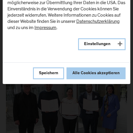
möglicherweise zur Übermittlung Ihrer Daten in die USA. Das
03. Mai 2022
Einverständnis in die Verwendung der Cookies können Sie
jederzeit widerrufen. Weitere Informationen zu Cookies auf
FH Studierende gestalten die Hochschule
dieser Website finden Sie in unserer
Datenschutzerklärung
mit
und zu uns im
Impressum
.
Mit innovativen Ideen das Hochschulwesen gestalten – das ist
das übergeordnete Ziel der University Innovation Fellows
(kurz: UIF). Organisiert und koordiniert wird das Programm
Einstellungen
vom Hasso Plattner Institute of Design (d.school) der Stanford
Universität, in dem bereits über 2.000 Studierende in rund…
Speichern
Alle Cookies akzeptieren