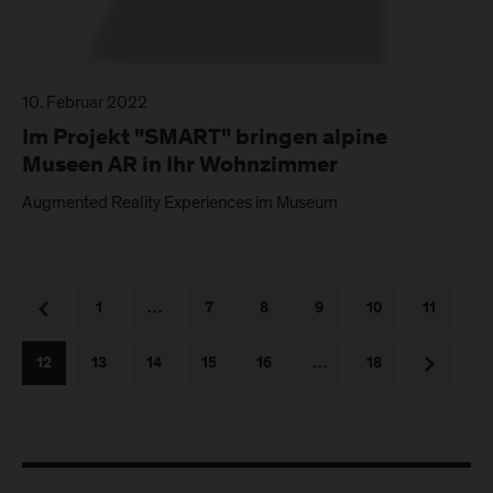
10. Februar 2022
Im Projekt "SMART" bringen alpine
Museen AR in Ihr Wohnzimmer
Augmented Reality Experiences im Museum
vorherige
1
…
7
8
9
10
11
nächste
12
13
14
15
16
…
18