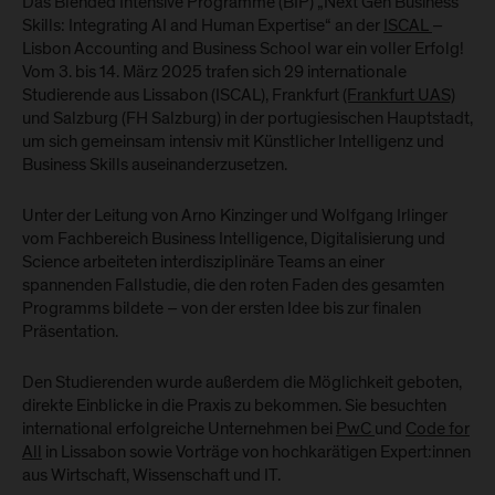
Das Blended Intensive Programme (BIP) „Next Gen Business
Skills: Integrating AI and Human Expertise“ an der
ISCAL
–
Lisbon Accounting and Business School war ein voller Erfolg!
Vom 3. bis 14. März 2025 trafen sich 29 internationale
Studierende aus Lissabon (ISCAL), Frankfurt
(Frankfurt UAS)
und Salzburg (FH Salzburg) in der portugiesischen Hauptstadt,
um sich gemeinsam intensiv mit Künstlicher Intelligenz und
Business Skills auseinanderzusetzen.
Unter der Leitung von Arno Kinzinger und Wolfgang Irlinger
vom Fachbereich Business Intelligence, Digitalisierung und
Science arbeiteten interdisziplinäre Teams an einer
spannenden Fallstudie, die den roten Faden des gesamten
Programms bildete – von der ersten Idee bis zur finalen
Präsentation.
Den Studierenden wurde außerdem die Möglichkeit geboten,
direkte Einblicke in die Praxis zu bekommen. Sie besuchten
international erfolgreiche Unternehmen bei
PwC
und
Code for
All
in Lissabon sowie Vorträge von hochkarätigen Expert:innen
aus Wirtschaft, Wissenschaft und IT.