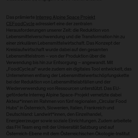
Das prämierte
Interreg Alpine Space Projekt
CEFoodCycle
adressiert eine der zentralen
Herausforderungen unserer Zeit: die Reduktion von
Lebensmittelverschwendung und die Transformation hin zu
einer zirkulären Lebensmittelwirtschaft. Das Konzept der
Kreislaufwirtschaft wurde dabei auf den gesamten
Lebensmittelstrom – von der Produktion über die
Verwendung bis hin zur Entsorgung – angewandt. Mit
„FoodCycle.ai“ wurde zudem ein digitales Tool entwickelt, das
Unternehmen entlang der Lebensmittelwertschöpfungskette
bei der Reduktion von Lebensmittelabfällen und der
Wiederverwendung von Ressourcen unterstützt. Das EU-
geförderte Interreg Alpine Space-Projekt vernetzte dabei
Akteur*innen im Rahmen von fünf regionalen „Circular Food
Hubs“ in Österreich, Slowenien, Italien, Frankreich und
Deutschland: Landwirt*innen, den Einzelhandel,
Energieerzeuger sowie soziale Einrichtungen. Zudem arbeitete
das FH Team eng mit der Universität Salzburg und auf
Österreich-Ebene mit dem Österreichischen Ökologie-Institut