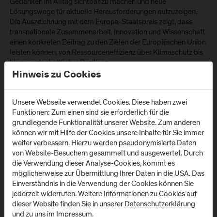
Gedanken im Alltag sichtbar zu machen und neue
Lösungswege für aktuelle Herausforderungen aufzuzeigen.
Die Auszeichnung mit dem Europa-Staatspreis zeigt, dass
transnationale Zusammenarbeit, Innovation und Wissenschaft
einen konkreten Beitrag zu den Zielen der Europäischen Union
leisten können, von Ressourceneffizienz über Klimaschutz bis
hin zu wirtschaftlicher Resilienz.
Hinweis zu Cookies
:
https://www.alpine-
Mehr Informationen
space.eu/project/cefoodcycle/
sowie
www.foodcycle.ai
Unsere Webseite verwendet Cookies. Diese haben zwei
Funktionen: Zum einen sind sie erforderlich für die
grundlegende Funktionalität unserer Website. Zum anderen
können wir mit Hilfe der Cookies unsere Inhalte für Sie immer
weiter verbessern. Hierzu werden pseudonymisierte Daten
von Website-Besuchern gesammelt und ausgewertet. Durch
die Verwendung dieser Analyse-Cookies, kommt es
möglicherweise zur Übermittlung Ihrer Daten in die USA. Das
Abspielen
Einverständnis in die Verwendung der Cookies können Sie
jederzeit widerrufen. Weitere Informationen zu Cookies auf
dieser Website finden Sie in unserer
Datenschutzerklärung
und zu uns im
Impressum
.