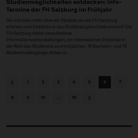
Studienmöglichkeiten entdecken: Info-
Termine der FH Salzburg im Frühjahr
Sie möchten mehr über ein Studium an der FH Salzburg
erfahren und Einblicke in das Studienangebot bekommen? Die
FH Salzburg bietet verschiedene
Informationsveranstaltungen, um Interessierten Einblicke in
die Welt des Studierens zu ermöglichen. 18 Bachelor- und 15
Masterstudiengänge stehen in…
vorherige
1
2
3
4
5
6
7
nächste
8
9
10
…
18