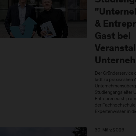
Studieng
"Untern
& Entrep
Gast bei
Veranstal
Unterne
Der Gründerservice 
lädt zu praxisnahen
Unternehmensübergab
Studiengangsleiter
Entrepreneurship am
der Fachhochschule S
Expertenwissen in d
30. März 2026