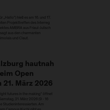
ür „Hallo“) hieß es am 16. und 17.
en Projekttreffen des Interreg
ojektes AMBRA aus Friaul-Julisch
esagt aus den charmanten
imolais und Claut.
alzburg hautnah
beim Open
 21. März 2026
ght futures in the making“ öffnet
amstag, 21. März 2026 (9 - 16
lle Studieninteressierten. Am
 am Campus Kuchl gibt es