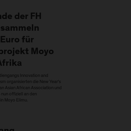
nde der FH
 sammeln
Euro für
projekt Moyo
Afrika
diengangs Innovation and
sm organisierten die New Year's
an Asian African Association und
nun offiziell an den
in Moyo Elimu.