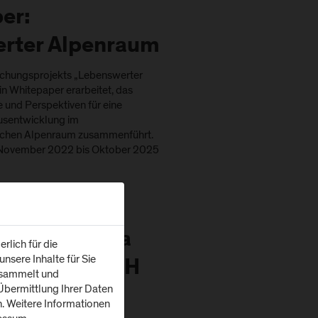
er:
rter Alpenraum
chungsprojekts „Lebenswerter
n Whitepaper erarbeitet, das
e und Perspektiven für eine
usentwicklung im
ischen Alpenraum zusammenführt.
n November 2022 bis Oktober 2025
p zum Thema
rlich für die
nsere Inhalte für Sie
mie an der FH
esammelt und
bermittlung Ihrer Daten
n. Weitere Informationen