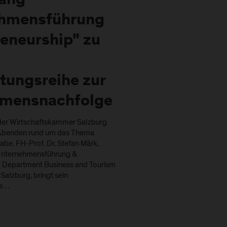
ang
ehmensführung
reneurship" zu
tungsreihe zur
hmensnachfolge
der Wirtschaftskammer Salzburg
 Abenden rund um das Thema
e. FH-Prof. Dr. Stefan Märk,
 Unternehmensführung &
 Department Business and Tourism
alzburg, bringt sein
ie…