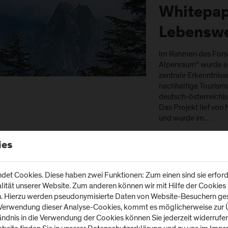
Whitepap
Lebenswe
Im Rahmen des Fors
Alpenraum“ wurde ei
zentrale Erkenntniss
nachhaltige Tourism
deutsch‑österreich
Das Projekt lief vo
und wurde im…
ies
30. März 2026
Worksho
et Cookies. Diese haben zwei Funktionen: Zum einen sind sie erforde
tät unserer Website. Zum anderen können wir mit Hilfe der Cookies u
Bioökono
n. Hierzu werden pseudonymisierte Daten von Website-Besuchern g
 Verwendung dieser Analyse-Cookies, kommt es möglicherweise zur Ü
Salzburg
tändnis in die Verwendung der Cookies können Sie jederzeit widerrufe