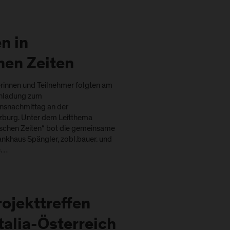
n in
hen Zeiten
innen und Teilnehmer folgten am
inladung zum
nsnachmittag an der
zburg. Unter dem Leitthema
ischen Zeiten“ bot die gemeinsame
ankhaus Spängler, zobl.bauer. und
ne…
rojekttreffen
Italia-Österreich