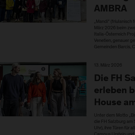
AMBRA
„Mandi“ (friulanisch f
März 2026 beim zweit
Italia-Österreich Pr
Venetien, genauer g
Gemeinden Barcis, C
13. März 2026
Die FH S
erleben 
House am
Unter dem Motto „Bri
die FH Salzburg am S
Uhr), ihre Türen für a
Campus Urstein und