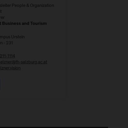
leiter People & Organization
t
rer
 Business and Tourism
ampus Urstein
n - 231
211-1114
oelzner@fh-salzburg.ac.at
zner.vision