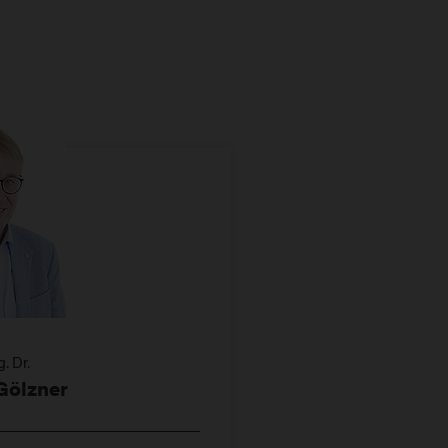
. Dr.
Gölzner