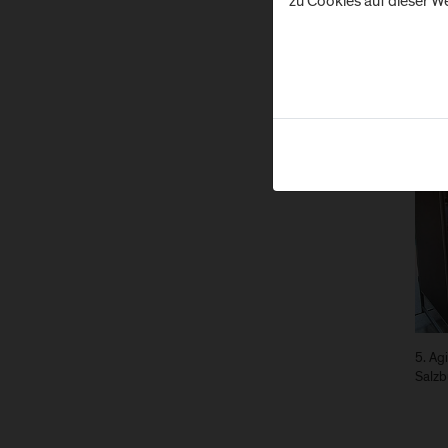
zu Cookies auf dieser We
Ve
5. Ag
Salzb