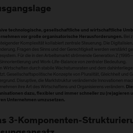
usgangslage
ive technologische, gesellschaftliche und wirtschaftliche Umb
Bei 
rnehmen vor große organisatorische Herausforderungen.
teigender Komplexität kollabiert zentrale Steuerung. Die Digitalisieru
nderung. Fragen des Sinns und der Gerechtigkeit werden verstärkt ge
esystem. Für die in den Arbeitsmarkt strömende Generation Z (199
 Sinnorientierung und Work-Life-Balance von zentraler Bedeutung.
m Wirtschaften durch stabile Wachstumsraten und dem dahinterliege
zt. Gesellschaftspolitische Konzepte von Pluralität, Gleichheit und G
ergrund. Disruptive, die Marktstruktur verändernde Innovationen ma
rnehmen ihre Art des Wirtschaftens und Organisierens verändern.
Di
nisationen dazu, flexibler und immer schneller zu (re)agieren 
hren Unternehmen umzusetzen.
s 3-Komponenten-Strukturier