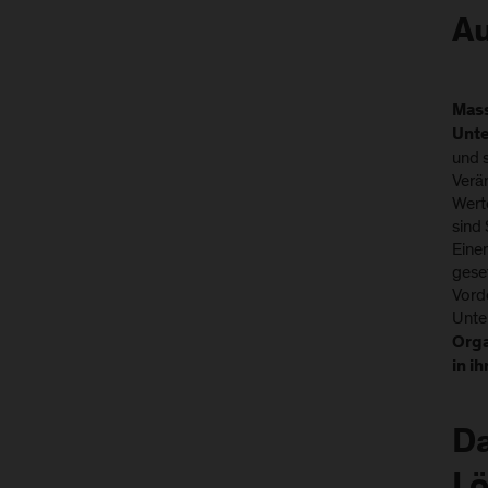
A
Mass
Unte
und s
Verä
Wert
sind
Eine
geset
Vord
Unte
Orga
in i
Da