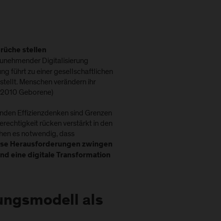
rüche stellen
zunehmender Digitalisierung
ng führt zu einer gesellschaftlichen
stellt. Menschen verändern ihr
5–2010 Geborene)
nden Effizienzdenken sind Grenzen
erechtigkeit rücken verstärkt in den
chen es notwendig, dass
ese Herausforderungen zwingen
und eine digitale Transformation
ungsmodell als