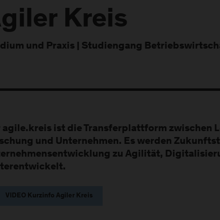
giler Kreis
dium und Praxis | Studiengang Betriebswirtsch
 agile.kreis ist die
Transferplattform
zwischen L
schung und Unternehmen. Es werden Zukunftst
ternehmensentwicklung zu
Agilität
, Digitalisi
terentwickelt.
VIDEO Kurzinfo Agiler Kreis