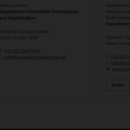
Senior Lecturer
Fachbereichs
Developmen
Department Information Technologies
Senior Lectu
and Digitalisation
Department
Standort: Campus Urstein
Standort: C
Raum: Urstein - 430
Raum: Urstei
T:
+43-50-2211-1334
T:
+43-50-2
E:
matthias.csar@fh-salzburg.ac.at
E:
herbert.g
W:
www.goel
Details