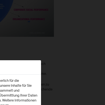
ale Transformation sowohl nach
en – Big Data, Artificial
iederum eine agile Arbeitsweise.
rlich für die
ähigung der Mitarbeiter*innen zu
nsere Inhalte für Sie
ment), andererseits entsprechende
esammelt und
bermittlung Ihrer Daten
n. Weitere Informationen