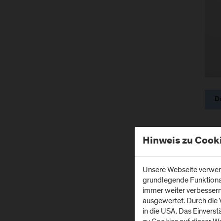
D
Für j
Hinweis zu Cook
innen
Intel
Unsere Webseite verwend
Agil
grundlegende Funktionali
mehr
immer weiter verbesser
Rahm
ausgewertet. Durch die
in die USA. Das Einvers