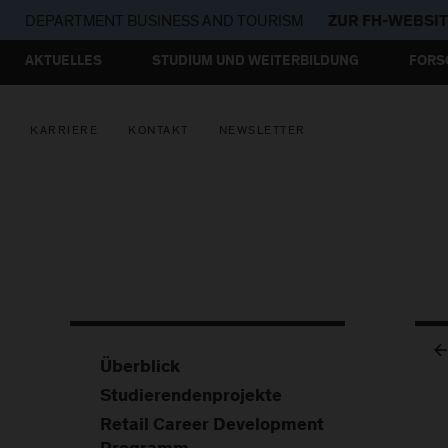
DEPARTMENT
BUSINESS AND TOURISM
ZUR FH-WEBSI
AKTUELLES
STUDIUM UND WEITERBILDUNG
FORS
KARRIERE
KONTAKT
NEWSLETTER
Überblick
Studierendenprojekte
Retail Career Development