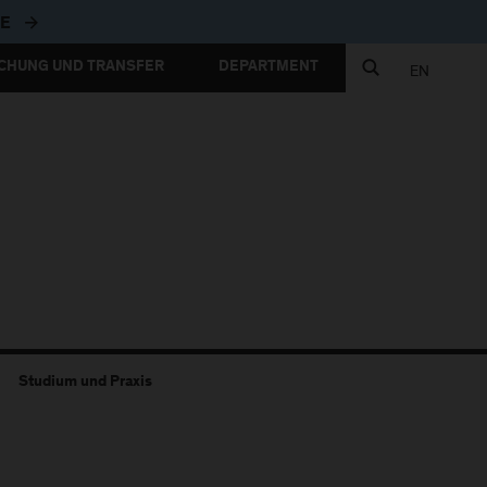
ZUR FH-WEBSITE
TE
CHUNG UND TRANSFER
DEPARTMENT
EN
Studium und Praxis