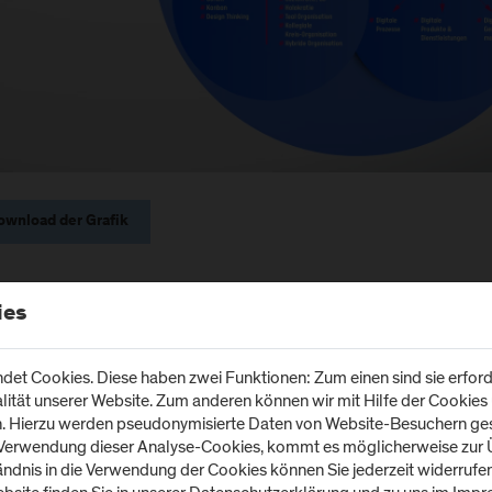
ownload der Grafik
edes Unternehmen ist es im digitalen Zeitalter notwendig, eine digit
ies
 als auch nach außen in unterschiedlicher Ausprägung zu implementier
ligence (AI), Collaboration, um nur einige zu nennen. Dies benötigt w
et Cookies. Diese haben zwei Funktionen: Zum einen sind sie erforde
e und digitale Unternehmensentwicklung erfordert einerseits eine Bef
tät unserer Website. Zum anderen können wir mit Hilfe der Cookies u
 Eigenverantwortung und Eigeninitiative (psychologisches Empower
n. Hierzu werden pseudonymisierte Daten von Website-Besuchern g
enbedingungen (strukturelles Empowerment).
 Verwendung dieser Analyse-Cookies, kommt es möglicherweise zur Ü
tändnis in die Verwendung der Cookies können Sie jederzeit widerrufe