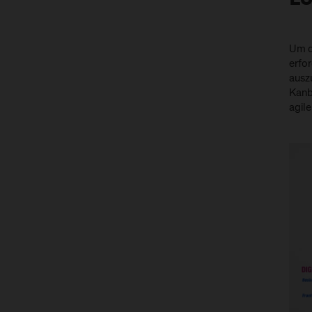
L
Um d
erfo
auszu
Kanba
agile