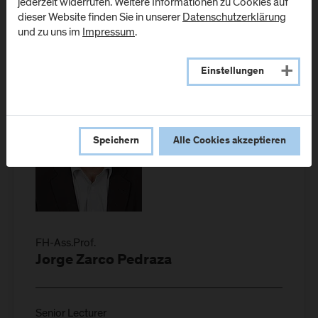
jederzeit widerrufen. Weitere Informationen zu Cookies auf
Details
dieser Website finden Sie in unserer
Datenschutzerklärung
und zu uns im
Impressum
.
Einstellungen
Speichern
Alle Cookies akzeptieren
FH-Ass.Prof.
Jorge Zarco Pedraza
Senior Lecturer