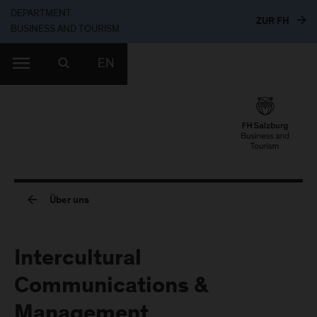
DEPARTMENT
ZUR 
ZUR FH
BUSINESS AND TOURISM
EN
Über uns
Intercultural
Communications &
Management