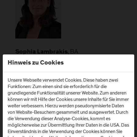
, BA
Sophia Lambrakis
Hinweis zu Cookies
Lecturer
Unsere Webseite verwendet Cookies. Diese haben zwei
Department Business and Tourism
Funktionen: Zum einen sind sie erforderlich für die
grundlegende Funktionalität unserer Website. Zum anderen
Standort: Campus Urstein
können wir mit Hilfe der Cookies unsere Inhalte für Sie immer
Raum: Urstein - 218
weiter verbessern. Hierzu werden pseudonymisierte Daten
von Website-Besuchern gesammelt und ausgewertet. Durch
T:
+43-50-2211-1359
die Verwendung dieser Analyse-Cookies, kommt es
E:
sophia.lambrakis@fh-salzburg.ac.at
möglicherweise zur Übermittlung Ihrer Daten in die USA. Das
Einverständnis in die Verwendung der Cookies können Sie