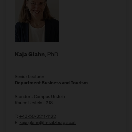
, PhD
Kaja Glahn
Senior Lecturer
Department Business and Tourism
Standort: Campus Urstein
Raum: Urstein - 218
T:
+43-50-2211-1122
E:
kaja.glahn@fh-salzburg.ac.at