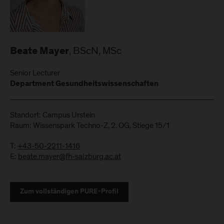
, BScN, MSc
Beate Mayer
Senior Lecturer
Department Gesundheitswissenschaften
Standort: Campus Urstein
Raum: Wissenspark Techno-Z, 2. OG, Stiege 15/1
T:
+43-50-2211-1416
E:
beate.mayer@fh-salzburg.ac.at
Zum vollständigen PURE-Profil