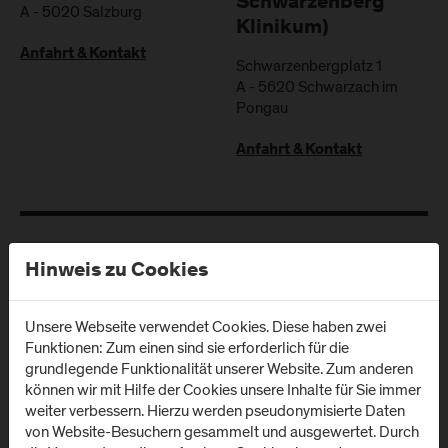
Schwarzenberg
A
-
5020
Salzburg
Klinikum)
Anfahrt & Kontakt
Schwarzenbergplatz 1
A
-
5620
Schwarzach im
Pongau
Anfahrt & Kontakt
Newsletter
Hinweis zu Cookies
Unsere Webseite verwendet Cookies. Diese haben zwei
Melden Sie sich zum Newsletter an und erhalten Sie aktuelle
Funktionen: Zum einen sind sie erforderlich für die
Infos aus der FH Salzburg und zu Veranstaltungen!
grundlegende Funktionalität unserer Website. Zum anderen
können wir mit Hilfe der Cookies unsere Inhalte für Sie immer
E-Mail Adresse:
weiter verbessern. Hierzu werden pseudonymisierte Daten
von Website-Besuchern gesammelt und ausgewertet. Durch