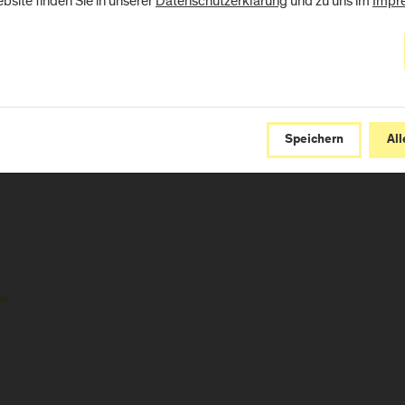
bsite finden Sie in unserer
Datenschutzerklärung
und zu uns im
Impr
Speichern
All