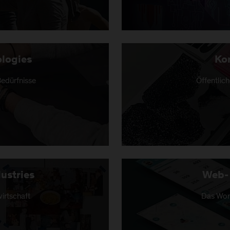
logies
Ko
Bedürfnisse
Öffentlic
ustries
Web-
irtschaft
Das Worl