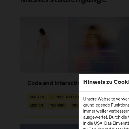
Hinweis zu Cook
Code and Interactive Systems
MASTER
BERUFSBEGLEITEND
EN
IT
Unsere Webseite verwend
grundlegende Funktionali
MEDIEN
TECHNIK
CREATIVE TECHNOLOGIES
immer weiter verbesser
ausgewertet. Durch die
in die USA. Das Einvers