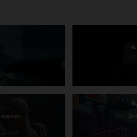
Mod
G
ilmhandwerk
Game