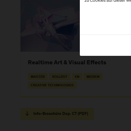
zu Cookies auf dieser We
Realtime Art & Visual Effects
MASTER
VOLLZEIT
EN
MEDIEN
CREATIVE TECHNOLOGIES
Info-Broschüre Dep. CT (PDF)