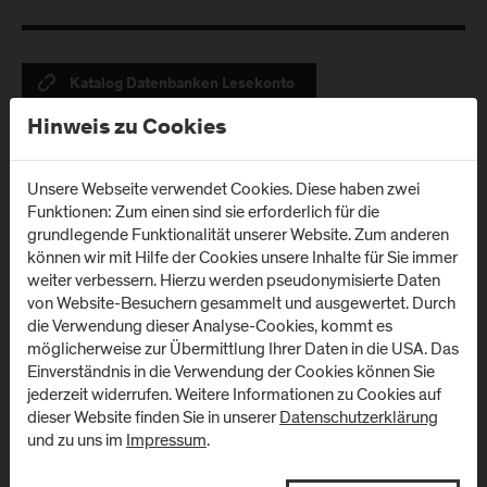
Katalog Datenbanken Lesekonto
Hinweis zu Cookies
Unsere Webseite verwendet Cookies. Diese haben zwei
Funktionen: Zum einen sind sie erforderlich für die
grundlegende Funktionalität unserer Website. Zum anderen
können wir mit Hilfe der Cookies unsere Inhalte für Sie immer
weiter verbessern. Hierzu werden pseudonymisierte Daten
Standorte
von Website-Besuchern gesammelt und ausgewertet. Durch
die Verwendung dieser Analyse-Cookies, kommt es
möglicherweise zur Übermittlung Ihrer Daten in die USA. Das
Campus Urstein/
Campus Kuchl
Einverständnis in die Verwendung der Cookies können Sie
Wissenspark
jederzeit widerrufen. Weitere Informationen zu Cookies auf
Markt 136a
dieser Website finden Sie in unserer
Datenschutzerklärung
A
-
5431
Kuchl
Urstein Süd 1
und zu uns im
Impressum
.
A
-
5412
Puch/Salzburg
Anfahrt & Kontakt