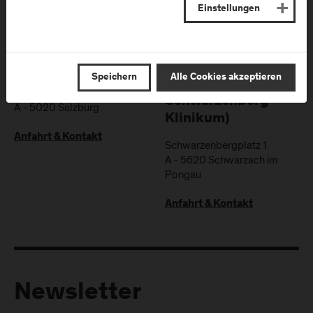
Anfahrt & Kontakt
Einstellungen
Campus Salzburg
Campus
(Uniklinikum LKH)
Schwarzach
Speichern
Alle Cookies akzeptieren
(Kardinal
Müllner Hauptstraße 48
Schwarzenberg
A
-
5020
Salzburg
Klinikum)
Anfahrt & Kontakt
Schwarzenbergplatz 1
A
-
5620
Schwarzach im
Pongau
Anfahrt & Kontakt
Newsletter