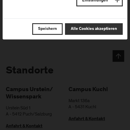
Einstellungen
Speichern
Alle Cookies akzeptieren
Standorte
Campus Urstein/
Campus Kuchl
Wissenspark
Markt 136a
A
-
5431
Kuchl
Urstein Süd 1
A
-
5412
Puch/Salzburg
Anfahrt & Kontakt
Anfahrt & Kontakt