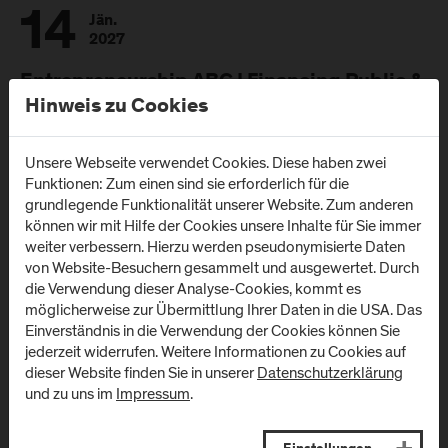
14
Jän.
2027
Entrepreneurship ABC | Financing Public &
Private Funding
Hinweis zu Cookies
17:30 - 20:30
Unsere Webseite verwendet Cookies. Diese haben zwei
Funktionen: Zum einen sind sie erforderlich für die
grundlegende Funktionalität unserer Website. Zum anderen
16
März
können wir mit Hilfe der Cookies unsere Inhalte für Sie immer
2027
weiter verbessern. Hierzu werden pseudonymisierte Daten
von Website-Besuchern gesammelt und ausgewertet. Durch
Homecoming Startups 2027
die Verwendung dieser Analyse-Cookies, kommt es
möglicherweise zur Übermittlung Ihrer Daten in die USA. Das
16:30 - 22:00
Einverständnis in die Verwendung der Cookies können Sie
jederzeit widerrufen. Weitere Informationen zu Cookies auf
dieser Website finden Sie in unserer
Datenschutzerklärung
und zu uns im
Impressum
.