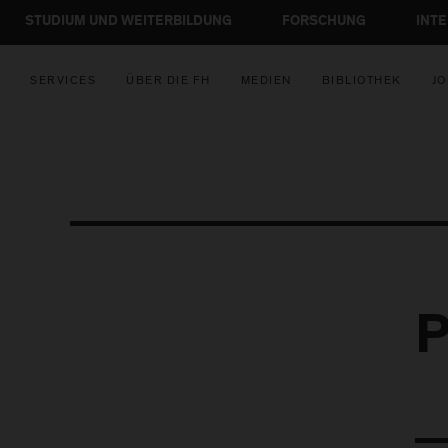
STUDIUM UND WEITERBILDUNG
FORSCHUNG
INT
SERVICES
ÜBER DIE FH
MEDIEN
BIBLIOTHEK
JO
P