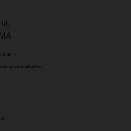
il.
 MA
 & Skills
zialwissenschaften
.at