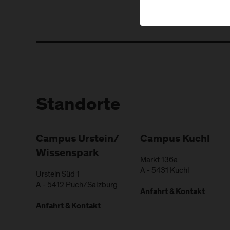
Standorte
Campus Urstein/
Campus Kuchl
Wissenspark
Markt 136a
A
-
5431
Kuchl
Urstein Süd 1
A
-
5412
Puch/Salzburg
Anfahrt & Kontakt
Anfahrt & Kontakt