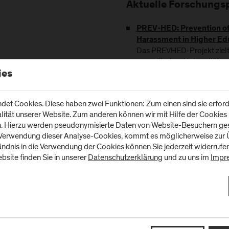
Aktuelle Forschungs
PREV-HED: Prevention of
Harassment in Higher Ed
Das PREVHED-Projekt zielt 
europäischen Universitäte
Austausch bewährter Prakti
ies
10/2023 - 09/2026
et Cookies. Diese haben zwei Funktionen: Zum einen sind sie erforde
Aktuelle Publikation
tät unserer Website. Zum anderen können wir mit Hilfe der Cookies u
n. Hierzu werden pseudonymisierte Daten von Website-Besuchern g
Lehrbuch Soziale Arbeit 
 Verwendung dieser Analyse-Cookies, kommt es möglicherweise zur Ü
2026
tändnis in die Verwendung der Cookies können Sie jederzeit widerrufe
bsite finden Sie in unserer
Datenschutzerklärung
und zu uns im
Impr
Ergebnisbericht Aktion
2019
um vollständigen PURE-Profil