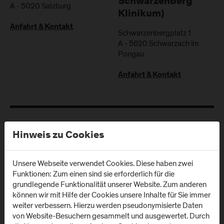
Schwarzenberg
A
-
5020
Salzburg
Klinikum)
Anfahrt & Kontakt
Schwarzenbergplatz 1
A
-
5620
Schwarzach im
Pongau
Anfahrt & Kontakt
Newsletter
Hinweis zu Cookies
Unsere Webseite verwendet Cookies. Diese haben zwei
Melden Sie sich zum Newsletter an und erhalten Sie aktuelle
Funktionen: Zum einen sind sie erforderlich für die
Infos aus der FH Salzburg und zu Veranstaltungen!
grundlegende Funktionalität unserer Website. Zum anderen
können wir mit Hilfe der Cookies unsere Inhalte für Sie immer
E-Mail Adresse:
weiter verbessern. Hierzu werden pseudonymisierte Daten
von Website-Besuchern gesammelt und ausgewertet. Durch