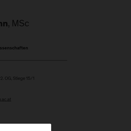
, MSc
nn
ssenschaften
2. OG, Stiege 15/1
.ac.at
g in die Physiotherapie | SE