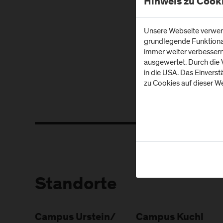
Hinweis zu Cook
Unsere Webseite verwend
grundlegende Funktionali
immer weiter verbesser
ausgewertet. Durch die
Z
in die USA. Das Einvers
zu Cookies auf dieser We
Standorte
Campus Urstein/
Campus Kuchl