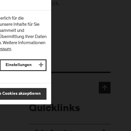
ische Medizin und Methoden | IL
ss Traumatologie 1 | IL
aktikum 3 | IT
rlich für die
nsere Inhalte für Sie
esammelt und
bermittlung Ihrer Daten
n. Weitere Informationen
essum
.
Einstellungen
e Cookies akzeptieren
Quicklinks