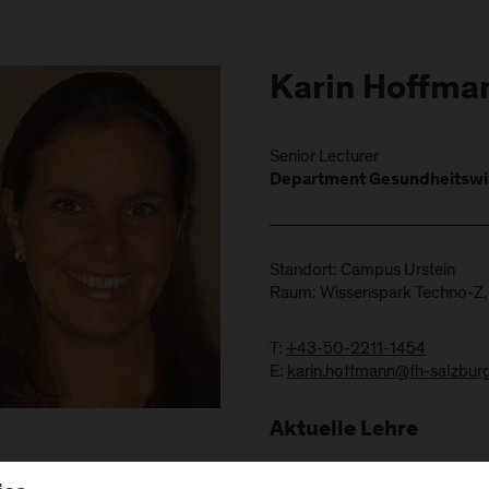
Karin Hoffma
Senior Lecturer
Department Gesundheitswi
Standort: Campus Urstein
Raum: Wissenspark Techno-Z, 
T:
+43-50-2211-1454
E:
karin.hoffmann@fh-salzburg
Aktuelle Lehre
PTH-B | 1. WS 2026 | Einführun