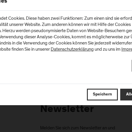
ies
PTH-B | 1. WS 2026 | Physikal
PTH-B | 3. WS 2026 | PT-Proze
PTH-B | 5. WS 2026 | Berufspr
et Cookies. Diese haben zwei Funktionen: Zum einen sind sie erforde
tät unserer Website. Zum anderen können wir mit Hilfe der Cookies u
n. Hierzu werden pseudonymisierte Daten von Website-Besuchern g
 Verwendung dieser Analyse-Cookies, kommt es möglicherweise zur Ü
um vollständigen PURE-Profil
tändnis in die Verwendung der Cookies können Sie jederzeit widerrufe
bsite finden Sie in unserer
Datenschutzerklärung
und zu uns im
Impr
Speichern
All
Newsletter
Melden Sie sich zum Newsletter an und