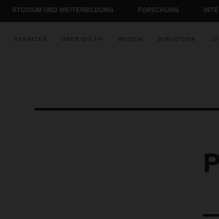
STUDIUM UND WEITERBILDUNG
FORSCHUNG
INT
SERVICES
ÜBER DIE FH
MEDIEN
BIBLIOTHEK
JO
P