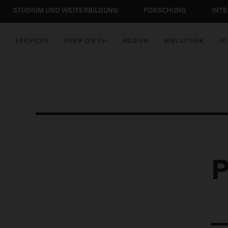
STUDIUM UND WEITERBILDUNG
FORSCHUNG
INT
SERVICES
ÜBER DIE FH
MEDIEN
BIBLIOTHEK
JO
P