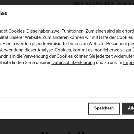
BMA-B | 3. WS 2026 | Fallarb
Labordiagnostik 1 | IL
ies
BMA-B | 3. WS 2026 | Wissensc
Präsentieren | IL
BMA-B | 5. WS 2026 | Berufspr
et Cookies. Diese haben zwei Funktionen: Zum einen sind sie erforde
BMA-B | 5. WS 2026 | Projekt
tät unserer Website. Zum anderen können wir mit Hilfe der Cookies u
BMA-B | 5. WS 2026 | Präsentat
n. Hierzu werden pseudonymisierte Daten von Website-Besuchern g
 Verwendung dieser Analyse-Cookies, kommt es möglicherweise zur Ü
tändnis in die Verwendung der Cookies können Sie jederzeit widerrufe
bsite finden Sie in unserer
Datenschutzerklärung
und zu uns im
Impr
um vollständigen PURE-Profil
Speichern
All