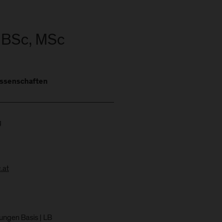
, BSc, MSc
ssenschaften
g
.at
ungen Basis | LB