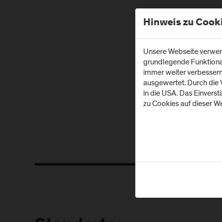
Hinweis zu Cook
Unsere Webseite verwend
grundlegende Funktionali
immer weiter verbesser
ausgewertet. Durch die
in die USA. Das Einvers
zu Cookies auf dieser We
Z