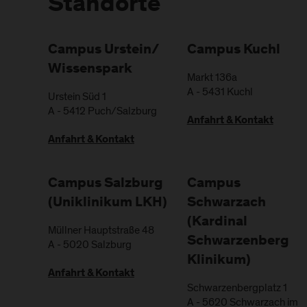
Standorte
Campus Urstein/
Campus Kuchl
Wissenspark
Markt 136a
A
-
5431
Kuchl
Urstein Süd 1
A
-
5412
Puch/Salzburg
Anfahrt & Kontakt
Anfahrt & Kontakt
Campus Salzburg
Campus
(Uniklinikum LKH)
Schwarzach
(Kardinal
Müllner Hauptstraße 48
Schwarzenberg
A
-
5020
Salzburg
Klinikum)
Anfahrt & Kontakt
Schwarzenbergplatz 1
A
-
5620
Schwarzach im