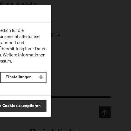
eit Immunologische
haftliches Arbeiten und
aktikum 2 | IT
rlich für die
management und Forschung | IL
nsere Inhalte für Sie
ion Praxisfelder | IL
esammelt und
bermittlung Ihrer Daten
n. Weitere Informationen
essum
.
Einstellungen
e Cookies akzeptieren