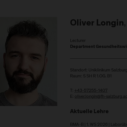
Oliver Longin
Lecturer
Department Gesundheitswi
Standort: Uniklinikum Salzbur
Raum: S SH R 1.OG. B1
T:
+43-57255-1407
E:
oliver.longin@fh-salzburg.ac
Aktuelle Lehre
BMA-B | 1. WS 2026 | Laborüb