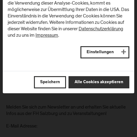
Müllner Hauptstraße 48
die Verwendung dieser Analyse-Cookies, kommt es
Schwarzenberg
A
-
5020
Salzburg
möglicherweise zur Übermittlung Ihrer Daten in die USA. Das
Klinikum)
Einverständnis in die Verwendung der Cookies können Sie
Anfahrt & Kontakt
jederzeit widerrufen. Weitere Informationen zu Cookies auf
Schwarzenbergplatz 1
dieser Website finden Sie in unserer
Datenschutzerklärung
A
-
5620
Schwarzach im
und zu uns im
Impressum
.
Pongau
Anfahrt & Kontakt
Einstellungen
Speichern
Alle Cookies akzeptieren
Newsletter
Melden Sie sich zum Newsletter an und erhalten Sie aktuelle
Infos aus der FH Salzburg und zu Veranstaltungen!
E-Mail Adresse: