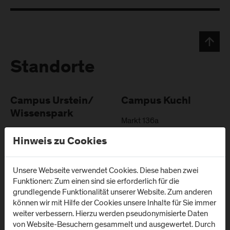
Standorte
Campus Urstein/
Campus Kuchl
Wissenspark
Markt 136a
A
-
5431
Kuchl
Urstein Süd 1
Hinweis zu Cookies
A
-
5412
Puch/Salzburg
Anfahrt & Kontakt
Anfahrt & Kontakt
Unsere Webseite verwendet Cookies. Diese haben zwei
Funktionen: Zum einen sind sie erforderlich für die
grundlegende Funktionalität unserer Website. Zum anderen
Campus Salzburg
Campus
können wir mit Hilfe der Cookies unsere Inhalte für Sie immer
(Uniklinikum LKH)
Schwarzach
weiter verbessern. Hierzu werden pseudonymisierte Daten
von Website-Besuchern gesammelt und ausgewertet. Durch
(Kardinal