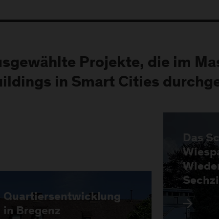
sgewählte Projekte, die im Ma
ildings in Smart Cities durchg
Das S
Wiespa
Wiede
Sechzi
Quartiersentwicklung
in Bregenz