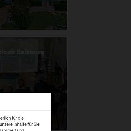
lock Salzburg
rlich für die
nsere Inhalte für Sie
esammelt und