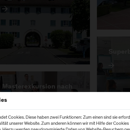
Superb
Masterexkursion nach
Lissabon
ies
et Cookies. Diese haben zwei Funktionen: Zum einen sind sie erforde
tät unserer Website. Zum anderen können wir mit Hilfe der Cookies u
n. Hierzu werden pseudonymisierte Daten von Website-Besuchern g