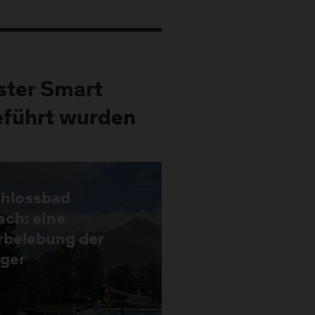
ster Smart
eführt wurden
chlossbad
ch: eine
rbelebung der
ger