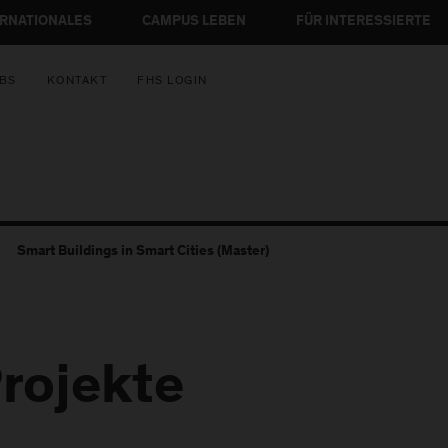
ERNATIONALES
CAMPUS LEBEN
FÜR INTERESSIERTE
BS
KONTAKT
FHS LOGIN
Smart Buildings in Smart Cities (Master)
rojekte