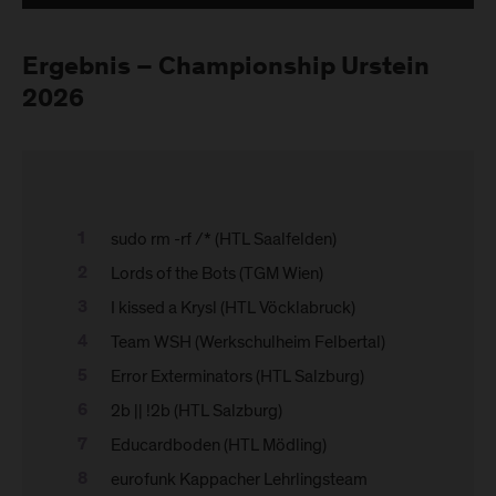
Ergebnis – Championship Urstein
2026
sudo rm -rf /* (HTL Saalfelden)
Lords of the Bots (TGM Wien)
I kissed a Krysl (HTL Vöcklabruck)
Team WSH (Werkschulheim Felbertal)
Error Exterminators (HTL Salzburg)
2b || !2b (HTL Salzburg)
Educardboden (HTL Mödling)
eurofunk Kappacher Lehrlingsteam