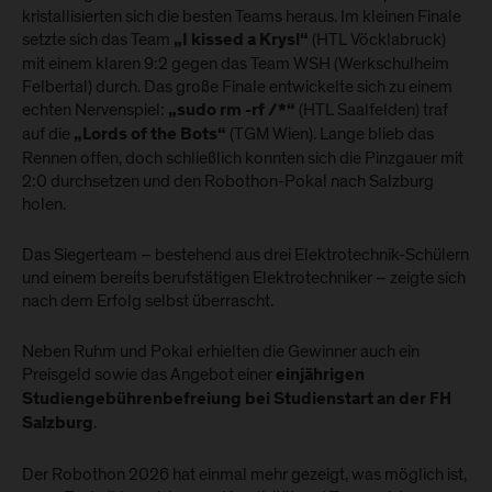
kristallisierten sich die besten Teams heraus. Im kleinen Finale
setzte sich das Team
(HTL Vöcklabruck)
„I kissed a Krysl“
mit einem klaren 9:2 gegen das Team WSH (Werkschulheim
Felbertal) durch. Das große Finale entwickelte sich zu einem
echten Nervenspiel:
(HTL Saalfelden) traf
„sudo rm -rf /*“
auf die
(TGM Wien). Lange blieb das
„Lords of the Bots“
Rennen offen, doch schließlich konnten sich die Pinzgauer mit
2:0 durchsetzen und den Robothon-Pokal nach Salzburg
holen.
Das Siegerteam – bestehend aus drei Elektrotechnik-Schülern
und einem bereits berufstätigen Elektrotechniker – zeigte sich
nach dem Erfolg selbst überrascht.
Neben Ruhm und Pokal erhielten die Gewinner auch ein
Preisgeld sowie das Angebot einer
einjährigen
Studiengebührenbefreiung bei Studienstart an der FH
.
Salzburg
Der Robothon 2026 hat einmal mehr gezeigt, was möglich ist,