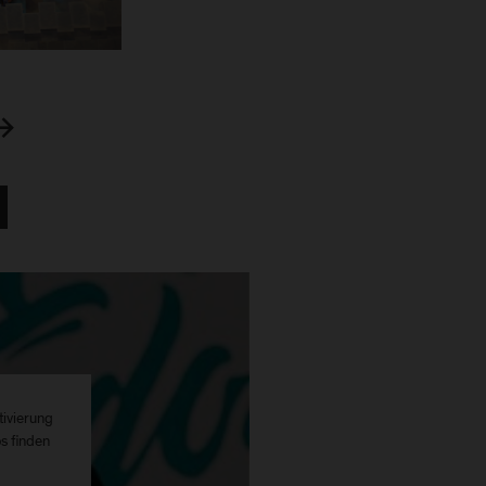
tivierung
os finden