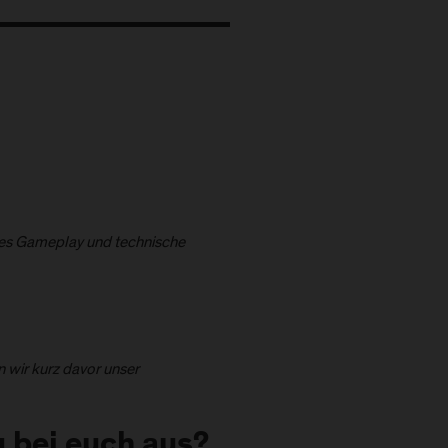
ives Gameplay und technische
n wir kurz davor unser
g bei euch aus?