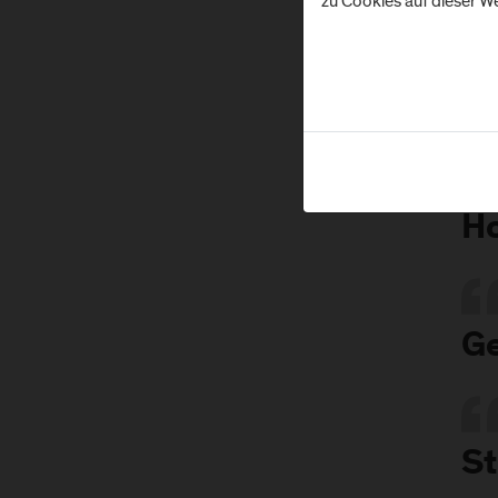
zu Cookies auf dieser We
T
Ho
Ge
St