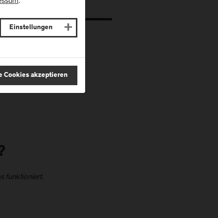
essum
.
Einstellungen
le
e Cookies akzeptieren
?
 funktioniert.