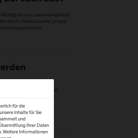
as Wichtigste kurz zusammengefasst
 das im Detail aussieht, ist aber
passt uns ganz gut so
.“
werden
 Buche deinen ideaCHECK
 kann online über Teams oder
no_Z Urstein stattfinden.
rlich für die
nsere Inhalte für Sie
esammelt und
bermittlung Ihrer Daten
n. Weitere Informationen