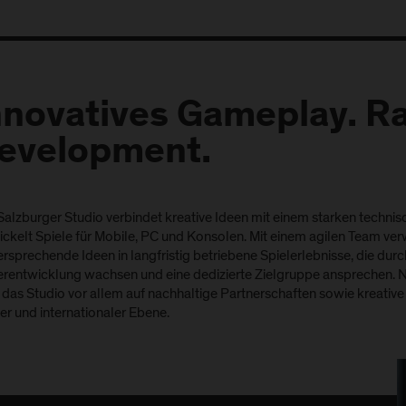
nnovatives Gameplay. R
evelopment.
Salzburger Studio verbindet kreative Ideen mit einem starken techn
ickelt Spiele für Mobile, PC und Konsolen. Mit einem agilen Team ver
ersprechende Ideen in langfristig betriebene Spielerlebnisse, die durc
erentwicklung wachsen und eine dedizierte Zielgruppe ansprechen. 
t das Studio vor allem auf nachhaltige Partnerschaften sowie kreati
er und internationaler Ebene.