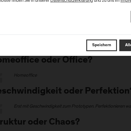
bsite finden Sie in unserer
Datenschutzerklärung
und zu uns im
Impr
his or That mit Salt Cast
Speichern
All
meoffice oder Office?
Homeoffice
schwindigkeit oder Perfektion
Erst mit Geschwindigkeit zum Prototypen. Perfektionieren was
ruktur oder Chaos?