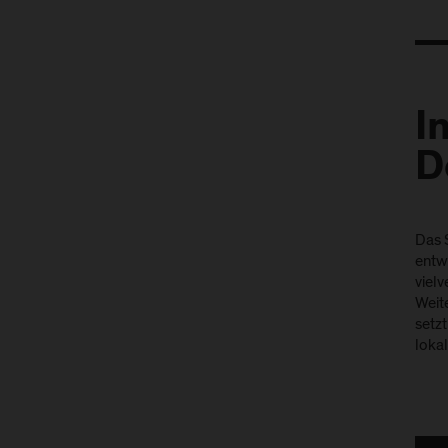
I
D
Das 
entw
vielv
Weit
setz
lokal