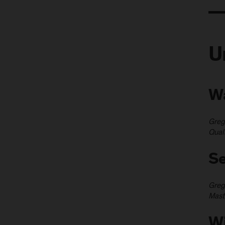
U
Wa
Greg
Quali
Se
Grego
Mast
Wi