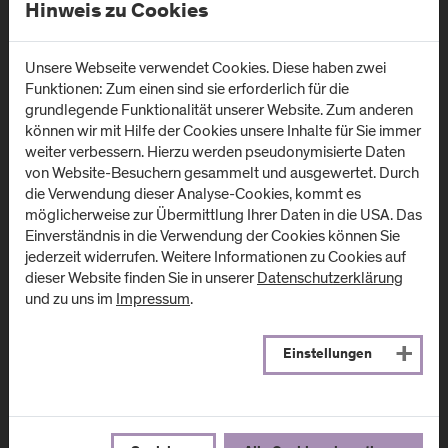
Hinweis zu Cookies
Standorte
Unsere Webseite verwendet Cookies. Diese haben zwei
Funktionen: Zum einen sind sie erforderlich für die
grundlegende Funktionalität unserer Website. Zum anderen
Campus Urstein/
Campus Kuchl
können wir mit Hilfe der Cookies unsere Inhalte für Sie immer
Wissenspark
weiter verbessern. Hierzu werden pseudonymisierte Daten
Markt 136a
von Website-Besuchern gesammelt und ausgewertet. Durch
A
-
5431
Kuchl
Urstein Süd 1
die Verwendung dieser Analyse-Cookies, kommt es
A
-
5412
Puch/Salzburg
möglicherweise zur Übermittlung Ihrer Daten in die USA. Das
Anfahrt & Kontakt
Einverständnis in die Verwendung der Cookies können Sie
Anfahrt & Kontakt
jederzeit widerrufen. Weitere Informationen zu Cookies auf
dieser Website finden Sie in unserer
Datenschutzerklärung
und zu uns im
Impressum
.
Campus Salzburg
Campus
(Uniklinikum LKH)
Schwarzach
(Kardinal
Einstellungen
Müllner Hauptstraße 48
Schwarzenberg
A
-
5020
Salzburg
Klinikum)
Anfahrt & Kontakt
Schwarzenbergplatz 1