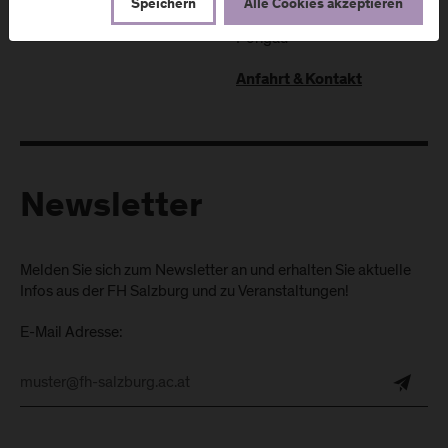
Speichern
Alle Cookies akzeptieren
A
-
5620
Schwarzach im
Pongau
Anfahrt & Kontakt
Newsletter
Melden Sie sich zum Newsletter an und erhalten Sie aktuelle
Infos aus der FH Salzburg und zu Veranstaltungen!
E-Mail Adresse: