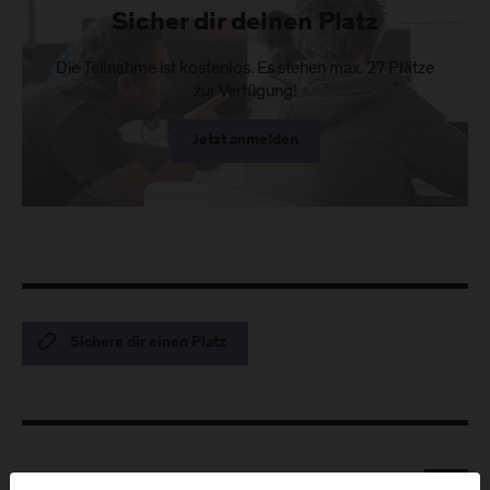
Sicher dir deinen Platz
Die Teilnahme ist kostenlos. Es stehen max. 27 Plätze
zur Verfügung!
Jetzt anmelden
Sichere dir einen Platz