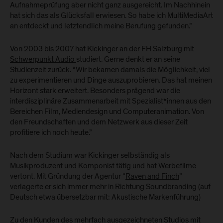
Aufnahmeprüfung aber nicht ganz ausgereicht. Im Nachhinein
hat sich das als Glücksfall erwiesen. So habe ich MultiMediaArt
an entdeckt und letztendlich meine Berufung gefunden.”
Von 2003 bis 2007 hat Kickinger an der FH Salzburg mit
Schwerpunkt Audio
studiert. Gerne denkt er an seine
Studienzeit zurück. “Wir bekamen damals die Möglichkeit, viel
zu experimentieren und Dinge auszuprobieren. Das hat meinen
Horizont stark erweitert. Besonders prägend war die
interdisziplinäre Zusammenarbeit mit Spezialist*innen aus den
Bereichen Film, Mediendesign und Computeranimation. Von
den Freundschaften und dem Netzwerk aus dieser Zeit
profitiere ich noch heute.”
Nach dem Studium war Kickinger selbständig als
Musikproduzent und Komponist tätig und hat Werbefilme
vertont. Mit Gründung der Agentur “
Raven and Finch
”
verlagerte er sich immer mehr in Richtung Soundbranding (auf
Deutsch etwa übersetzbar mit: Akustische Markenführung)
Zu den Kunden des mehrfach ausgezeichneten Studios mit