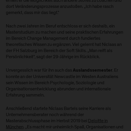
erhielt er die Möglichkeit auch andere Stores zu coachen und
dort Veränderungsprozesse anzustoßen. „Ich habe rasch
gemerkt, dass mir das liegt.“
Nach zwei Jahren im Beruf entschloss er sich deshalb, ein
Masterstudium zu machen und seine praktischen Erfahrungen
im Bereich Change Management durch fundiertes
theoretisches Wissen zu ergänzen. Viel gelernt hat Niclaas an
der FH Salzburg im Bereich der Soft Skills. „Man reift als
Persönlichkeit“, sagt der 29-Jährige im Rückblick.
Unvergesslich war für ihn auch das
. Er
Auslandssemester
konnte an der Universität Newcastle im Westen Australiens
sein Wissen im Bereich Psychologie, Soziologie und
Organisationsentwicklung abrunden und internationale
Erfahrung sammeln.
Anschließend startete Niclaas Bartels seine Karriere als
Unternehmensberater noch während der
Masterabschlussphase im Herbst 2019 bei
Deloitte in
München
. „Es macht mir unheimlich Spaß, Organisationen und