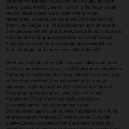
Unternehmensentwicklung
war inhaltlich genau das, nach
dem er gesucht hatte. Dass er in Salzburg die Berge vor der
Haustür haben würde, war ein sehr willkommener
Nebeneffekt. „Im ersten Semester war ich wahrscheinlich
mehr in den Bergen als im Hörsaal“, erzählt er schmunzelnd.
Sehr genossen hat der gebürtige Düsseldorfer auch, dass er in
Puch direkt am Campus wohnen konnte und damit rasch
Anschluss an andere Studierende der unterschiedlichsten
Fachrichtungen fand. „Es war eine sehr coole Zeit.“
Der Austausch mit anderen Menschen war Niclaas während
des Studiums immer wichtig. „Die Mischung unterschiedlicher
Erfahrungen und Perspektiven ist unheimlich produktiv“, sagt
er über den Lerneffekt. Er selbst konnte dabei auch viel
einbringen. Nach dem Abitur hat er in Düsseldorf Mode &
Designmanagement studiert. „Also BWL mit hohem
Kreativanteil“. Parallel arbeitete Niclaas bereits im
Modeeinzelhandel und übernahm nach dem
Bachelorabschluss die Leitung eines Flagshipstores und die
Verantwortung für mehr als 20 Mitarbeitende. Durch die
positive Entwicklung seines Teams und seine Kennzahlen,