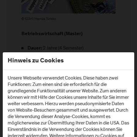
© 123rf/Hamza Türkko
Betriebswirtschaft (Master)
2 Jahre (4 Semester)
Dauer:
Master of Arts in Business (MA)
Abschluss:
Hinweis zu Cookies
Infos zum Master Betriebswirtschaft
Unsere Webseite verwendet Cookies. Diese haben zwei
Funktionen: Zum einen sind sie erforderlich für die
grundlegende Funktionalität unserer Website. Zum anderen
können wir mit Hilfe der Cookies unsere Inhalte für Sie immer
weiter verbessern. Hierzu werden pseudonymisierte Daten
von Website-Besuchern gesammelt und ausgewertet. Durch
#karrierewege
die Verwendung dieser Analyse-Cookies, kommt es
möglicherweise zur Übermittlung Ihrer Daten in die USA. Das
In den Alumni Stories erfahren Sie, welchen beruflichen
Einverständnis in die Verwendung der Cookies können Sie
Werdegang unsere Absolvent*innen nach dem FH-
jederzeit widerrufen. Weitere Informationen zu Cookies auf