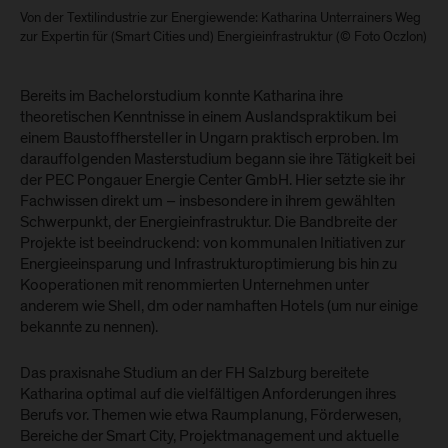
Von der Textilindustrie zur Energiewende: Katharina Unterrainers Weg
zur Expertin für (Smart Cities und) Energieinfrastruktur (© Foto Oczlon)
Bereits im Bachelorstudium konnte Katharina ihre
theoretischen Kenntnisse in einem Auslandspraktikum bei
einem Baustoffhersteller in Ungarn praktisch erproben. Im
darauffolgenden Masterstudium begann sie ihre Tätigkeit bei
der PEC Pongauer Energie Center GmbH. Hier setzte sie ihr
Fachwissen direkt um – insbesondere in ihrem gewählten
Schwerpunkt, der Energieinfrastruktur. Die Bandbreite der
Projekte ist beeindruckend: von kommunalen Initiativen zur
Energieeinsparung und Infrastrukturoptimierung bis hin zu
Kooperationen mit renommierten Unternehmen unter
anderem wie Shell, dm oder namhaften Hotels (um nur einige
bekannte zu nennen).
Das praxisnahe Studium an der FH Salzburg bereitete
Katharina optimal auf die vielfältigen Anforderungen ihres
Berufs vor. Themen wie etwa Raumplanung, Förderwesen,
Bereiche der Smart City, Projektmanagement und aktuelle