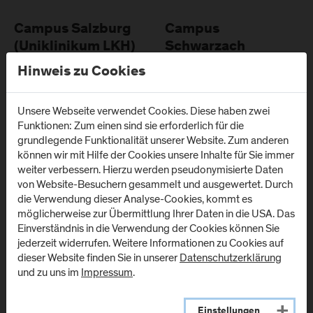
Campus Salzburg
Campus
(Uniklinikum LKH)
Schwarzach
(Kardinal
Hinweis zu Cookies
Müllner Hauptstraße 48
Schwarzenberg
A
-
5020
Salzburg
Klinikum)
Unsere Webseite verwendet Cookies. Diese haben zwei
Anfahrt & Kontakt
Schwarzenbergplatz 1
Funktionen: Zum einen sind sie erforderlich für die
A
-
5620
Schwarzach im
grundlegende Funktionalität unserer Website. Zum anderen
Pongau
können wir mit Hilfe der Cookies unsere Inhalte für Sie immer
weiter verbessern. Hierzu werden pseudonymisierte Daten
von Website-Besuchern gesammelt und ausgewertet. Durch
Anfahrt & Kontakt
die Verwendung dieser Analyse-Cookies, kommt es
möglicherweise zur Übermittlung Ihrer Daten in die USA. Das
Einverständnis in die Verwendung der Cookies können Sie
jederzeit widerrufen. Weitere Informationen zu Cookies auf
dieser Website finden Sie in unserer
Datenschutzerklärung
Newsletter
und zu uns im
Impressum
.
Einstellungen