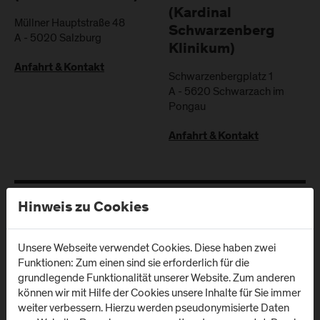
(Kardinal
Müllner Hauptstraße 48
Schwarzenberg
A
-
5020
Salzburg
Klinikum)
Anfahrt & Kontakt
Schwarzenbergplatz 1
A
-
5620
Schwarzach im
Pongau
Anfahrt & Kontakt
Hinweis zu Cookies
Newsletter
Unsere Webseite verwendet Cookies. Diese haben zwei
Funktionen: Zum einen sind sie erforderlich für die
Melden Sie sich zum Newsletter an und erhalten Sie aktuelle
grundlegende Funktionalität unserer Website. Zum anderen
Infos aus der FH Salzburg und zu Veranstaltungen!
können wir mit Hilfe der Cookies unsere Inhalte für Sie immer
weiter verbessern. Hierzu werden pseudonymisierte Daten
E-Mail Adresse: