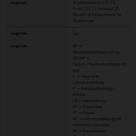
Arbeitsaufwand in ECTS-
Legende
Punkt, 1 ECTS bedeutet 25
Stunden Arbeitsaufwand für
Studierende
Typ
Legende
BP =
Legende
Bachelorabschlussprüfung
DP/MP =
Diplom-/Masterabschlussprüf
ung
IL = Integrierte
Lehrveranstaltung
IT = Individualtraining/-
phasen
LB = Labor(übung)
PS = Proseminar
PT = Projekt
RC = Lehrveranstaltung mit
reflexivem Charakter
RE = Repetitorium