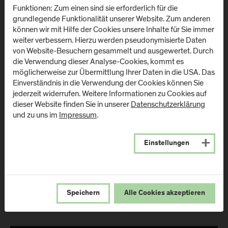
Markt 136a
Funktionen: Zum einen sind sie erforderlich für die
A
-
5431
Kuchl
Urstein Süd 1
grundlegende Funktionalität unserer Website. Zum anderen
A
-
5412
Puch/Salzburg
können wir mit Hilfe der Cookies unsere Inhalte für Sie immer
Anfahrt & Kontakt
weiter verbessern. Hierzu werden pseudonymisierte Daten
von Website-Besuchern gesammelt und ausgewertet. Durch
Anfahrt & Kontakt
die Verwendung dieser Analyse-Cookies, kommt es
möglicherweise zur Übermittlung Ihrer Daten in die USA. Das
Campus Salzburg
Campus
Einverständnis in die Verwendung der Cookies können Sie
jederzeit widerrufen. Weitere Informationen zu Cookies auf
(Uniklinikum LKH)
Schwarzach
dieser Website finden Sie in unserer
Datenschutzerklärung
(Kardinal
Müllner Hauptstraße 48
und zu uns im
Impressum
.
Schwarzenberg
A
-
5020
Salzburg
Klinikum)
Einstellungen
Anfahrt & Kontakt
Schwarzenbergplatz 1
A
-
5620
Schwarzach im
Pongau
Speichern
Alle Cookies akzeptieren
Anfahrt & Kontakt