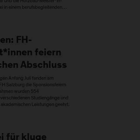
al und die Holzbau-Meister*in-
i in einem berufsbegleitenden…
en: FH-
*innen feiern
ichen Abschluss
agen Anfang Juli fanden am
FH Salzburg die Sponsionsfeiern
m Rahmen wurden 554
 verschiedenen Studiengänge und
e akademischen Leistungen geehrt.
i für kluge