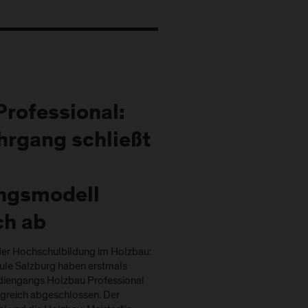
Professional:
hrgang schließt
ngsmodell
ch ab
 der Hochschulbildung im Holzbau:
le Salzburg haben erstmals
diengangs Holzbau Professional
lgreich abgeschlossen. Der