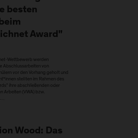
ie besten
 beim
ichnet Award"
net-Wettbewerb werden
e Abschlussarbeiten von
hülern vor den Vorhang geholt und
nt*innen stellten im Rahmen des
ds” ihre abschließenden oder
en Arbeiten (VWA) bzw.
-…
ion Wood: Das