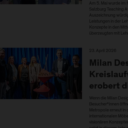
Am 5. Mai wurde im 
Salzburg Teaching A
Auszeichnung würdi
Leistungen in der Leh
Konzepte in den Mit
überzeugten mit Leh
23. April 2026
Milan De
Kreislauf
erobert d
Wenn die Milan Desi
Besucher*innen öffnet
Metropole erneut in 
internationalen Möb
visionären Konzepte