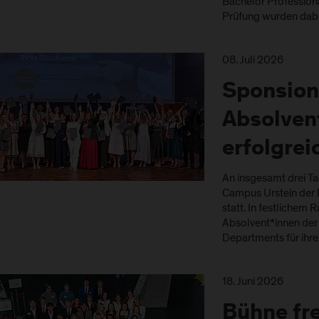
Bachelor Profession
Prüfung wurden dabe
08. Juli 2026
Sponsion
Absolvent
erfolgre
An insgesamt drei T
Campus Urstein der 
statt. In festliche
Absolvent*innen der
Departments für ihr
18. Juni 2026
Bühne fre