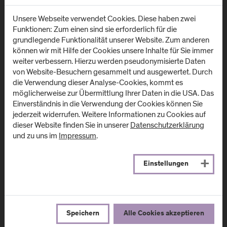
Anfahrt & Kontakt
Unsere Webseite verwendet Cookies. Diese haben zwei
Funktionen: Zum einen sind sie erforderlich für die
grundlegende Funktionalität unserer Website. Zum anderen
können wir mit Hilfe der Cookies unsere Inhalte für Sie immer
weiter verbessern. Hierzu werden pseudonymisierte Daten
Newsletter
von Website-Besuchern gesammelt und ausgewertet. Durch
die Verwendung dieser Analyse-Cookies, kommt es
möglicherweise zur Übermittlung Ihrer Daten in die USA. Das
Einverständnis in die Verwendung der Cookies können Sie
Melden Sie sich zum Newsletter an und erhalten Sie aktuelle
jederzeit widerrufen. Weitere Informationen zu Cookies auf
Infos aus der FH Salzburg und zu Veranstaltungen!
dieser Website finden Sie in unserer
Datenschutzerklärung
und zu uns im
Impressum
.
E-Mail Adresse:
Einstellungen
Speichern
Alle Cookies akzeptieren