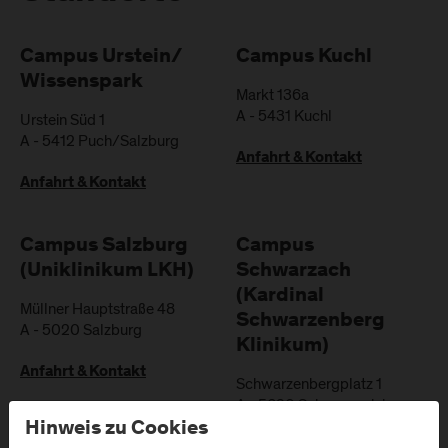
Campus Urstein/
Campus Kuchl
Wissenspark
Markt 136a
A
-
5431
Kuchl
Urstein Süd 1
A
-
5412
Puch/Salzburg
Anfahrt & Kontakt
Anfahrt & Kontakt
Campus Salzburg
Campus
(Uniklinikum LKH)
Schwarzach
(Kardinal
Müllner Hauptstraße 48
Schwarzenberg
A
-
5020
Salzburg
Klinikum)
Anfahrt & Kontakt
Schwarzenbergplatz 1
A
-
5620
Schwarzach im
Pongau
Hinweis zu Cookies