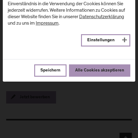
stehen. Dadurch profitieren Sie von vielfältigen
Einverständnis in die Verwendung der Cookies können Sie
Perspektiven und Kompetenzen in Forschung
jederzeit widerrufen. Weitere Informationen zu Cookies auf
und Lehre und einem großen, internationalen
dieser Website finden Sie in unserer
Datenschutzerklärung
Netzwerk an Forschungs-, Unternehmens- und
und zu uns im
Impressum
.
Bildungspartner*innen. Nutzen Sie die Vorteile
dieser Community als Booster für Ihre Karriere
und Ihr persönliches Vorankommen.
Einstellungen
Speichern
Alle Cookies akzeptieren
Jetzt bewerben