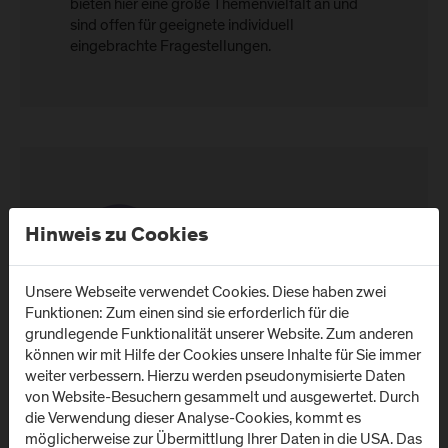
bieten hier eine große Themenvielfalt an und
sind offen für geeignete individuell
eingebrachte Fragestellungen.
Hinweis zu Cookies
Unsere Webseite verwendet Cookies. Diese haben zwei
Funktionen: Zum einen sind sie erforderlich für die
grundlegende Funktionalität unserer Website. Zum anderen
Platz für Networking
können wir mit Hilfe der Cookies unsere Inhalte für Sie immer
Das Department Information Technologies and
weiter verbessern. Hierzu werden pseudonymisierte Daten
Digitalisation beherbergt weitere Bachelor-
von Website-Besuchern gesammelt und ausgewertet. Durch
und Masterstudiengänge, die mit AI for
die Verwendung dieser Analyse-Cookies, kommt es
Sustainable Technologies in engem Austausch
möglicherweise zur Übermittlung Ihrer Daten in die USA. Das