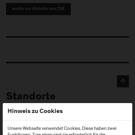
weiter zur Website des ZSE
Standorte
Hinweis zu Cookies
Campus Urstein/
Campus Kuchl
Wissenspark
Markt 136a
Unsere Webseite verwendet Cookies. Diese haben zwei
A
-
5431
Kuchl
Funktionen: Zum einen sind sie erforderlich für die