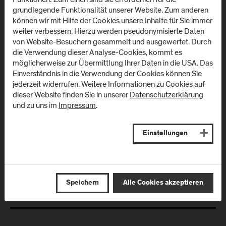
Urstein Süd 1
grundlegende Funktionalität unserer Website. Zum anderen
A
-
5412
Puch/Salzburg
können wir mit Hilfe der Cookies unsere Inhalte für Sie immer
Anfahrt & Kontakt
weiter verbessern. Hierzu werden pseudonymisierte Daten
Anfahrt & Kontakt
von Website-Besuchern gesammelt und ausgewertet. Durch
die Verwendung dieser Analyse-Cookies, kommt es
möglicherweise zur Übermittlung Ihrer Daten in die USA. Das
Campus Salzburg
Campus
Einverständnis in die Verwendung der Cookies können Sie
(Uniklinikum LKH)
Schwarzach
jederzeit widerrufen. Weitere Informationen zu Cookies auf
(Kardinal
dieser Website finden Sie in unserer
Datenschutzerklärung
Müllner Hauptstraße 48
Schwarzenberg
und zu uns im
Impressum
.
A
-
5020
Salzburg
Klinikum)
Anfahrt & Kontakt
Schwarzenbergplatz 1
Einstellungen
A
-
5620
Schwarzach im
Pongau
Anfahrt & Kontakt
Speichern
Alle Cookies akzeptieren