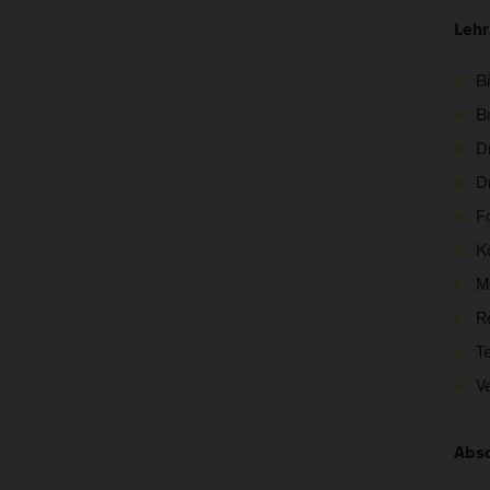
Lehr
B
B
D
D
F
K
M
R
T
V
Absc