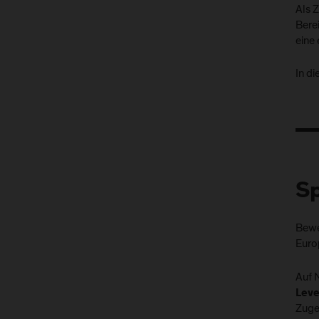
Als 
Bere
eine
In di
Sp
Bewe
Euro
Auf 
Leve
Zuge