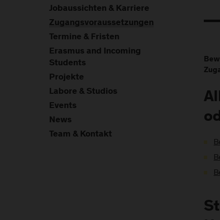
Jobaussichten & Karriere
Zugangsvoraussetzungen
Termine & Fristen
Erasmus and Incoming
Bewe
Students
Zuga
Projekte
Labore & Studios
Al
Events
od
News
Team & Kontakt
B
B
B
St