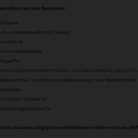
abschluss aus den Bereichen:
ildhauerei
uch- und Medienwirtschaft (Verlag)
rucktechnik
ruckvorstufentechnik
otograf*in
ommunikationstechniker*in (Audio- und Videoelektronik sowie EDV 
edienfachfrau/-mann (Kommunikationsdesign oder Medientechnik)
eprografie
echnische*r Zeichner*in
eranstaltungstechniker*in
hluss facheinschlägiger berufsbildender mittlerer Schule (BM