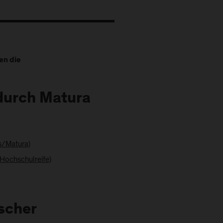
en die
 durch Matura
s/Matura)
Hochschulreife)
scher