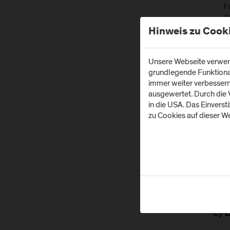
F
jä
Hinweis zu Cook
F
(m
F
Unsere Webseite verwend
jä
grundlegende Funktionali
immer weiter verbesser
F
ausgewertet. Durch die
in die USA. Das Einvers
zu Cookies auf dieser We
zwei
Zu d
Beru
Zusa
Mehr
c) 