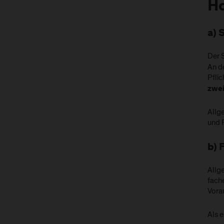
Ho
a) 
Der 
An d
Pfli
zwei
Allg
und 
b) 
Allg
fach
Vora
Als e