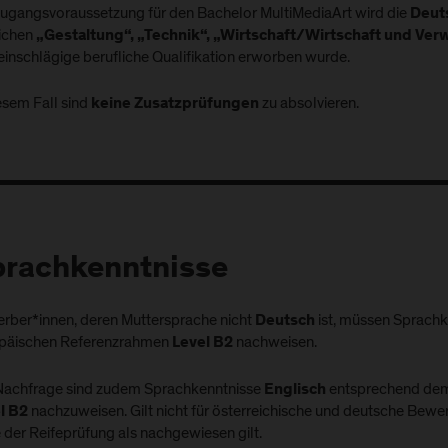
Zugangsvoraussetzung für den Bachelor MultiMediaArt wird die
Deut
ichen
„Gestaltung“, „Technik“, „Wirtschaft/Wirtschaft und Ver
 einschlägige berufliche Qualifikation erworben wurde.
esem Fall sind
zu absolvieren.
keine Zusatzprüfungen
rachkenntnisse
rber*innen, deren Muttersprache nicht
ist, müssen Sprach
Deutsch
päischen Referenzrahmen
nachweisen.
Level B2
Nachfrage sind zudem Sprachkenntnisse
entsprechend dem
Englisch
nachzuweisen. Gilt nicht für österreichische und deutsche Bewer
l B2
 der Reifeprüfung als nachgewiesen gilt.