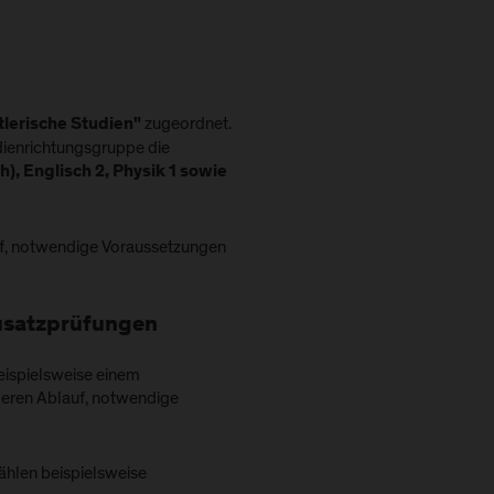
zugeordnet.
lerische Studien"
dienrichtungsgruppe die
), Englisch 2, Physik 1 sowie
uf, notwendige Voraussetzungen
Zusatzprüfungen
eispielsweise einem
deren Ablauf, notwendige
zählen beispielsweise