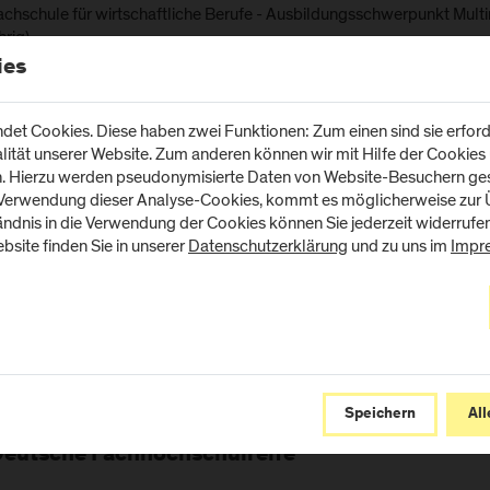
achschule für wirtschaftliche Berufe - Ausbildungsschwerpunkt Mult
hrig)
ies
achschule für wirtschaftliche Berufe - Ausbildungsschwerpunkt Krea
ind. 3-jährig)
achschule für wirtschaftliche Berufe - Ausbildungsschwerpunkt PC-
et Cookies. Diese haben zwei Funktionen: Zum einen sind sie erforde
hrig)
tät unserer Website. Zum anderen können wir mit Hilfe der Cookies u
n. Hierzu werden pseudonymisierte Daten von Website-Besuchern g
achschule für Mediengestaltung und Drucktechnik (4 Jahre)
 Verwendung dieser Analyse-Cookies, kommt es möglicherweise zur Ü
tändnis in die Verwendung der Cookies können Sie jederzeit widerrufe
bsite finden Sie in unserer
Datenschutzerklärung
und zu uns im
Impr
jährige facheinschlägige Berufserfahrung
en genannten beruflichen Qualifikationen (Lehrabschluss, berufsbilde
fserfahrung) sind die
Zusatzprüfungen Deutsch (Aufsatz) und Eng
tzprüfungen sind bis Studienbeginn (Stichtag 30.10.) nachzuweisen.
 Informationen zu den Zusatzprüfungen können Sie
nachlesen.
hier
Speichern
All
Deutsche Fachhochschulreife