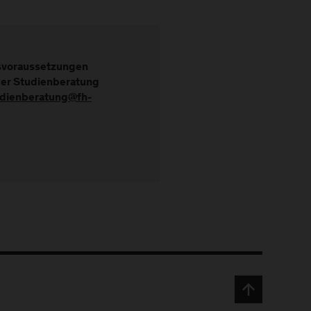
gsvoraussetzungen
der Studienberatung
udienberatung@fh-