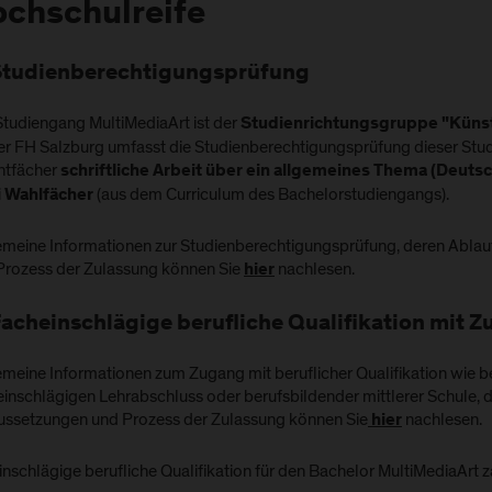
chschulreife
Studienberechtigungsprüfung
Studiengang
MultiMediaArt ist der
Studienrichtungsgruppe "Künst
er FH Salzburg umfasst die Studienberechtigungsprüfung dieser Stu
chtfächer
schriftliche Arbeit über ein allgemeines Thema (Deutsch
(aus dem Curriculum des Bachelorstudiengangs).
 Wahlfächer
emeine Informationen zur Studienberechtigungsprüfung, deren Abla
Prozess der Zulassung können Sie
nachlesen.
hier
Facheinschlägige berufliche Qualifikation mit 
emeine Informationen zum Zugang mit beruflicher Qualifikation wie b
einschlägigen Lehrabschluss oder berufsbildender mittlerer Schule, 
ussetzungen und Prozess der Zulassung können Sie
nachlesen.
hier
inschlägige berufliche Qualifikation für den Bachelor MultiMediaArt 