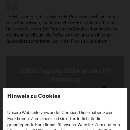
„Es ist essenziell, dass wir uns als Profession nicht nur durch
unser Fachwissen, sondern auch durch eine klare ethische
Haltung definieren. Die Tagung des Berufsverbandes ist ein
wichtiger Schritt, um die Reflexion über unsere ethischen
Grundsätze zu vertiefen und in der Praxis zu verankern.“
OBDS Tagung 2024 an der FH
Salzburg
Fotos von der Bundestagung 2024
Hinweis zu Cookies
Zur Bildergalerie
Unsere Webseite verwendet Cookies. Diese haben zwei
Funktionen: Zum einen sind sie erforderlich für die
grundlegende Funktionalität unserer Website. Zum anderen