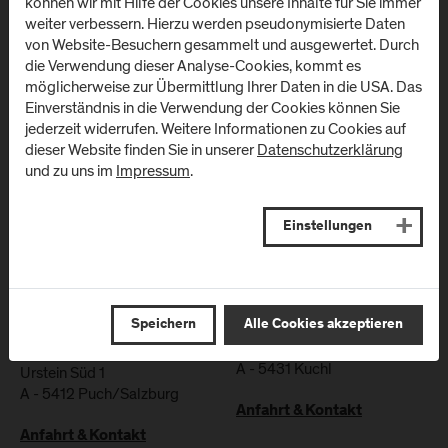
können wir mit Hilfe der Cookies unsere Inhalte für Sie immer
weiter verbessern. Hierzu werden pseudonymisierte Daten
von Website-Besuchern gesammelt und ausgewertet. Durch
die Verwendung dieser Analyse-Cookies, kommt es
möglicherweise zur Übermittlung Ihrer Daten in die USA. Das
Einverständnis in die Verwendung der Cookies können Sie
jederzeit widerrufen. Weitere Informationen zu Cookies auf
dieser Website finden Sie in unserer
Datenschutzerklärung
und zu uns im
Impressum
.
Einstellungen
Standorte
Campus Urstein/
Campus Kuchl
Speichern
Alle Cookies akzeptieren
Wissenspark
Markt 136a
A
-
5431
Kuchl
Urstein Süd 1
A
-
5412
Puch/Salzburg
Anfahrt & Kontakt
Anfahrt & Kontakt