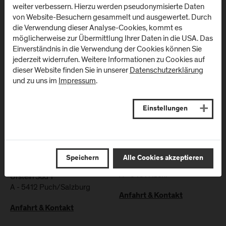
weiter verbessern. Hierzu werden pseudonymisierte Daten
von Website-Besuchern gesammelt und ausgewertet. Durch
die Verwendung dieser Analyse-Cookies, kommt es
möglicherweise zur Übermittlung Ihrer Daten in die USA. Das
Einverständnis in die Verwendung der Cookies können Sie
jederzeit widerrufen. Weitere Informationen zu Cookies auf
dieser Website finden Sie in unserer
Datenschutzerklärung
und zu uns im
Impressum
.
Standorte
Einstellungen
Campus Urstein/
Campus Kuchl
Wissenspark
Speichern
Alle Cookies akzeptieren
Markt 136a
A
-
5431
Kuchl
Urstein Süd 1
A
-
5412
Puch/Salzburg
Anfahrt & Kontakt
Anfahrt & Kontakt