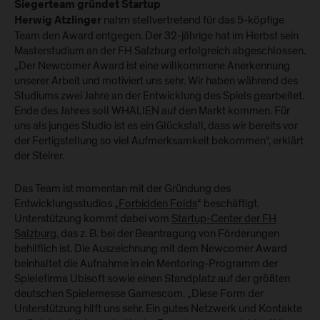
Siegerteam gründet Startup
nahm stellvertretend für das 5-köpfige
Herwig Atzlinger
Team den Award entgegen. Der 32-jährige hat im Herbst sein
Masterstudium an der FH Salzburg erfolgreich abgeschlossen.
„Der Newcomer Award ist eine willkommene Anerkennung
unserer Arbeit und motiviert uns sehr. Wir haben während des
Studiums zwei Jahre an der Entwicklung des Spiels gearbeitet.
Ende des Jahres soll WHALIEN auf den Markt kommen. Für
uns als junges Studio ist es ein Glücksfall, dass wir bereits vor
der Fertigstellung so viel Aufmerksamkeit bekommen“, erklärt
der Steirer.
Das Team ist momentan mit der Gründung des
Entwicklungsstudios „
Forbidden Folds
“ beschäftigt.
Unterstützung kommt dabei vom
Startup-Center der FH
Salzburg
, das z. B. bei der Beantragung von Förderungen
behilflich ist. Die Auszeichnung mit dem Newcomer Award
beinhaltet die Aufnahme in ein Mentoring-Programm der
Spielefirma Ubisoft sowie einen Standplatz auf der größten
deutschen Spielemesse Gamescom. „Diese Form der
Unterstützung hilft uns sehr. Ein gutes Netzwerk und Kontakte