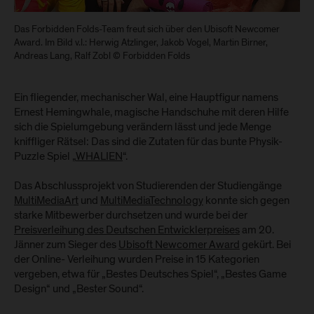
Das Forbidden Folds-Team freut sich über den Ubisoft Newcomer
Award. Im Bild v.l.: Herwig Atzlinger, Jakob Vogel, Martin Birner,
Andreas Lang, Ralf Zobl © Forbidden Folds
Ein fliegender, mechanischer Wal, eine Hauptfigur namens
Ernest Hemingwhale, magische Handschuhe mit deren Hilfe
sich die Spielumgebung verändern lässt und jede Menge
kniffliger Rätsel: Das sind die Zutaten für das bunte Physik-
Puzzle Spiel „
WHALIEN
“.
Das Abschlussprojekt von Studierenden der Studiengänge
MultiMediaArt
und
MultiMediaTechnology
konnte sich gegen
starke Mitbewerber durchsetzen und wurde bei der
Preisverleihung des Deutschen Entwicklerpreises
am 20.
Jänner zum Sieger des
Ubisoft Newcomer Award
gekürt. Bei
der Online- Verleihung wurden Preise in 15 Kategorien
vergeben, etwa für „Bestes Deutsches Spiel“, „Bestes Game
Design“ und „Bester Sound“.