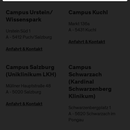
Campus Urstein/
Campus Kuchl
Wissenspark
Markt 136a
A
-
5431
Kuchl
Urstein Süd 1
A
-
5412
Puch/Salzburg
Anfahrt & Kontakt
Anfahrt & Kontakt
Campus Salzburg
Campus
(Uniklinikum LKH)
Schwarzach
(Kardinal
Müllner Hauptstraße 48
Schwarzenberg
A
-
5020
Salzburg
Klinikum)
Anfahrt & Kontakt
Schwarzenbergplatz 1
A
-
5620
Schwarzach im
Pongau