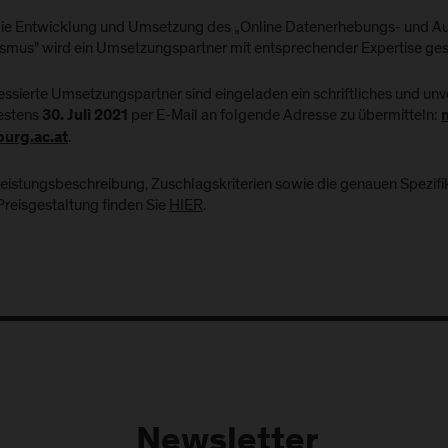
die Entwicklung und Umsetzung des „Online Datenerhebungs- und Au
ismus" wird ein Umsetzungspartner mit entsprechender Expertise ge
ressierte Umsetzungspartner sind eingeladen ein schriftliches und un
estens
per E-Mail an folgende Adresse zu übermitteln:
30. Juli 2021
.
burg.ac.at
Leistungsbeschreibung, Zuschlagskriterien sowie die genauen Spezif
Preisgestaltung finden Sie
HIER
.
Newsletter