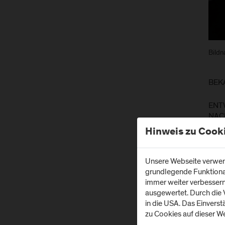
Bildn
BEK
ENT
NAC
Hinweis zu Cook
Diens
Unsere Webseite verwend
Die 
grundlegende Funktionali
Dire
immer weiter verbesser
zur 
ausgewertet. Durch die
in die USA. Das Einvers
AUS
zu Cookies auf dieser We