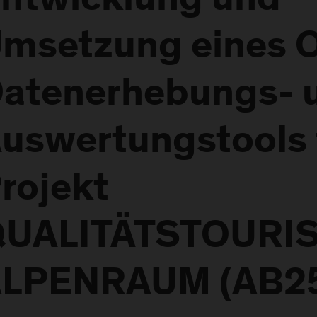
ntwicklung und
msetzung eines O
atenerhebungs- 
uswertungstools 
rojekt
QUALITÄTSTOURI
LPENRAUM (AB2