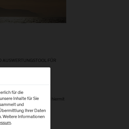
ND AUSWERTUNGSTOOL FÜR
rlich für die
uftrag im Wege einer
nsere Inhalte für Sie
hung zu vergeben und lädt hiermit
esammelt und
bermittlung Ihrer Daten
n. Weitere Informationen
essum
.