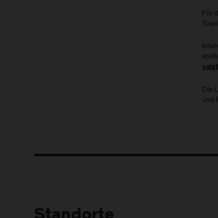
Für 
Tour
Inte
spät
salz
Die 
und 
Standorte