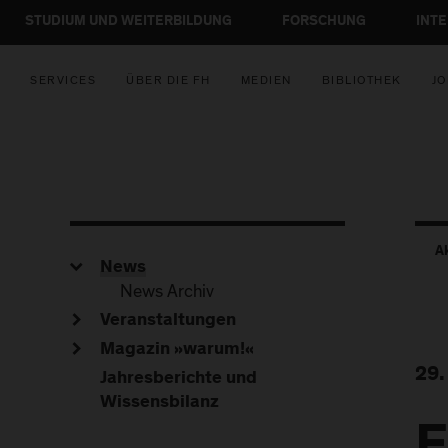
STUDIUM UND WEITERBILDUNG
FORSCHUNG
INT
SERVICES
ÜBER DIE FH
MEDIEN
BIBLIOTHEK
JO
A
News
News Archiv
Veranstaltungen
Magazin »warum!«
29.
Jahresberichte und
Wissensbilanz