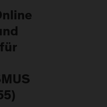
nline
und
für
SMUS
55)