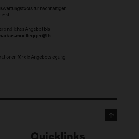
swertungstools für nachhaltigen
sucht.
verbindliches Angebot bis
markus.muellegger@fh-
ikationen für die Angebotslegung
Quicklinks