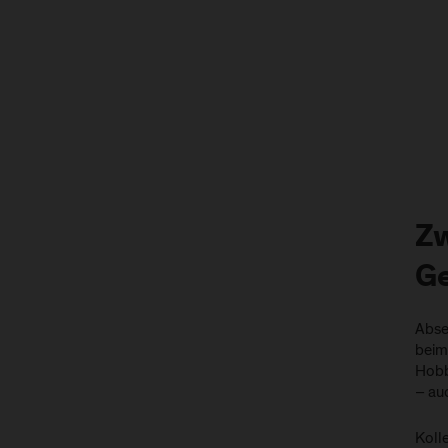
Zw
G
Abse
beim
Hobb
– auc
Kolle