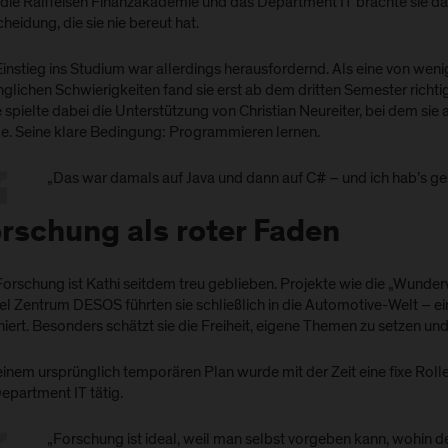
die Raiffeisen Finanzakademie und das Department IT brachte sie daz
heidung, die sie nie bereut hat.
Einstieg ins Studium war allerdings herausfordernd. Als eine von we
glichen Schwierigkeiten fand sie erst ab dem dritten Semester richti
 spielte dabei die Unterstützung von Christian Neureiter, bei dem sie a
e. Seine klare Bedingung: Programmieren lernen.
„Das war damals auf Java und dann auf C# – und ich hab’s ges
rschung als roter Faden
Forschung ist Kathi seitdem treu geblieben. Projekte wie die „Wunder
l Zentrum DESOS führten sie schließlich in die Automotive-Welt – ein 
niert. Besonders schätzt sie die Freiheit, eigene Themen zu setzen und
inem ursprünglich temporären Plan wurde mit der Zeit eine fixe Rolle:
epartment IT tätig.
„Forschung ist ideal, weil man selbst vorgeben kann, wohin d