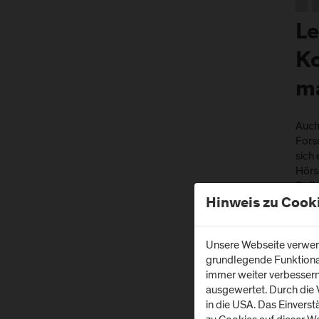
Le
Ko
m
Auch 
Forsc
sich 
Hörs
Soft
Hinweis zu Cook
Ihr 
Beis
Unsere Webseite verwend
mit 
grundlegende Funktionali
Gera
immer weiter verbesser
die 
ausgewertet. Durch die
in die USA. Das Einvers
We