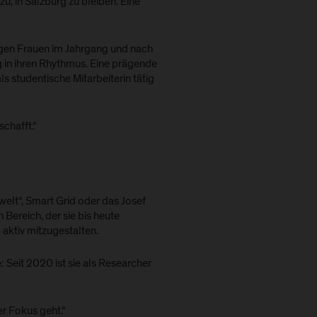
u, in Salzburg zu bleiben. Eine
nigen Frauen im Jahrgang und nach
g in ihren Rhythmus. Eine prägende
ls studentische Mitarbeiterin tätig
chafft.“
welt“, Smart Grid oder das Josef
Bereich, der sie bis heute
 aktiv mitzugestalten.
 Seit 2020 ist sie als Researcher
er Fokus geht.“