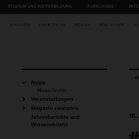
STUDIUM UND WEITERBILDUNG
FORSCHUNG
INT
SERVICES
ÜBER DIE FH
MEDIEN
BIBLIOTHEK
JO
A
News
News Archiv
Veranstaltungen
Magazin »warum!«
16.
Jahresberichte und
Wissensbilanz