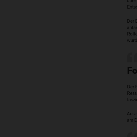
über 
Entsc
Der 
anfän
Rolle
wurd
Fo
Der 
Resse
faszi
Aus e
am D