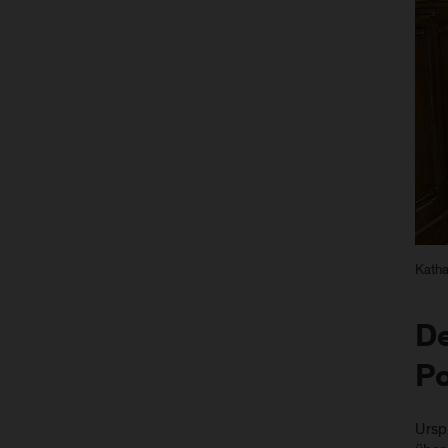
Katha
De
Po
Urspr