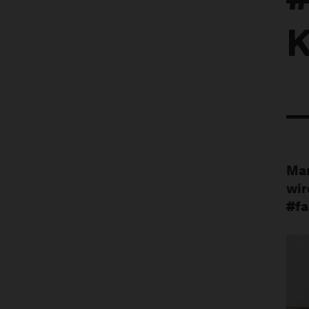
#
K
Man
wir
#fa