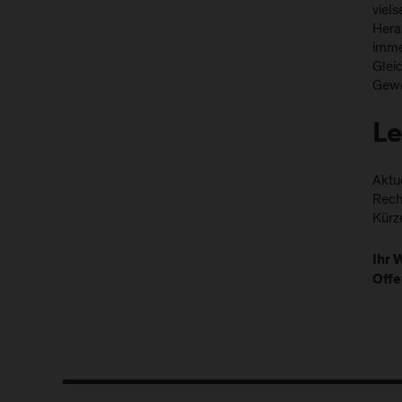
viels
Hera
immer
Gleic
Gewo
Le
Aktue
Recht
Kürz
Ihr 
Offe