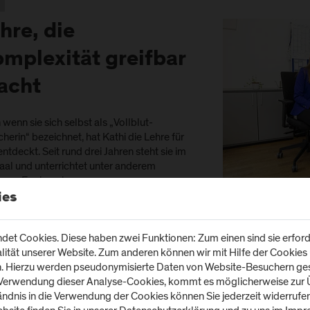
hre, die
mplexität greifbar
acht
wenn sie sich selbst als „Vollblut-
herin“ bezeichnet, hat Kathi die Lehre für
entdeckt. Seit rund drei Jahren steht sie im
aal und unterrichtet unter anderem
ware Engineering.
Katharina Polanec FH
ies
Herbert Rohrer
Ansatz: komplexe Inhalte durch einfache
piele zugänglich machen und gemeinsam
et Cookies. Diese haben zwei Funktionen: Zum einen sind sie erforde
den Studierenden weiterentwickeln.
tät unserer Website. Zum anderen können wir mit Hilfe der Cookies u
de dieser schrittweise Aufbau hilft, auch größere Zusammenhänge zu v
n. Hierzu werden pseudonymisierte Daten von Website-Besuchern g
Fragen der Studierenden, die neue Perspektiven eröffnen.
 Verwendung dieser Analyse-Cookies, kommt es möglicherweise zur Ü
tändnis in die Verwendung der Cookies können Sie jederzeit widerrufe
nn Systeme sprechen lernen