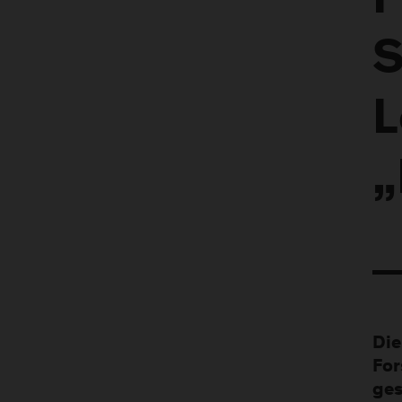
F
S
L
„
Die
For
ges