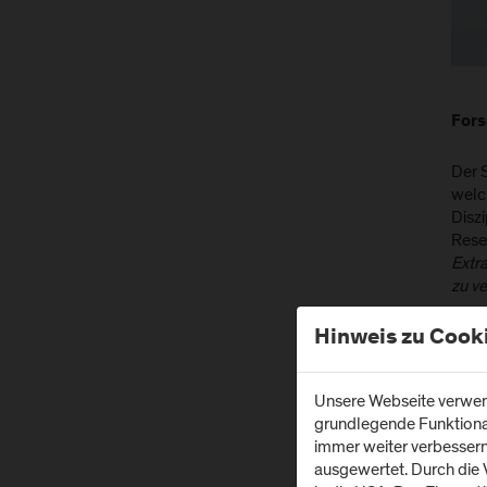
Fors
Der 
welc
Diszi
Rese
Extr
zu v
Hinweis zu Cook
Mit 
Von 
Unsere Webseite verwend
geme
grundlegende Funktionali
das 
immer weiter verbesser
eige
ausgewertet. Durch die
des 