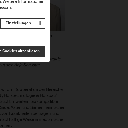
n. Weitere Informationen
essum
.
Einstellungen
nja Schuster, Senior Researcher
iomedizinische Analytik
e Cookies akzeptieren
 um die Verwendung der Extrakte
eut sich Anja Schuster
.
ird in Kooperation der Bereiche
nd „Holztechnologie & Holzbau“
rsucht, inwiefern biokompatible
Rinde, Ästen und Samen heimischer
 von Krankheiten beitragen, und
 nachhaltige Weise in medizinische
önnen.