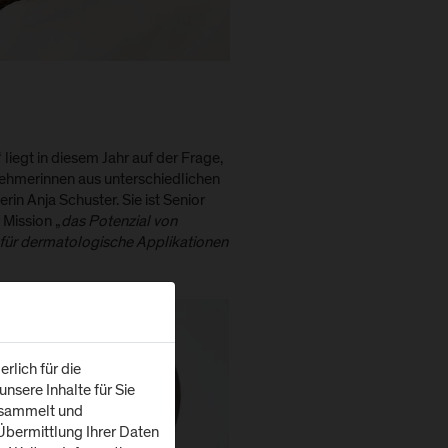
t in diesem Jahr auf der Frage,
nehmerinnen aus unterschiedlichen
in Anja Schuster. Sie ist Senior
 Mission „
das Potenzial von
e für dermatologische Applikationen
rlich für die
nsere Inhalte für Sie
esammelt und
bermittlung Ihrer Daten