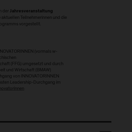
n der
Jahresveranstaltung
 aktuellen Teilnehmerinnen und die
ogramms vorgestellt.
NNOVATORINNEN (vormals w-
chischen
chaft (FFG) umgesetzt und durch
beit und Wirtschaft (BMAW)
-Durchgang von INNOVATORINNEN
ächsten Leadership-Durchgang im
novatorinnen