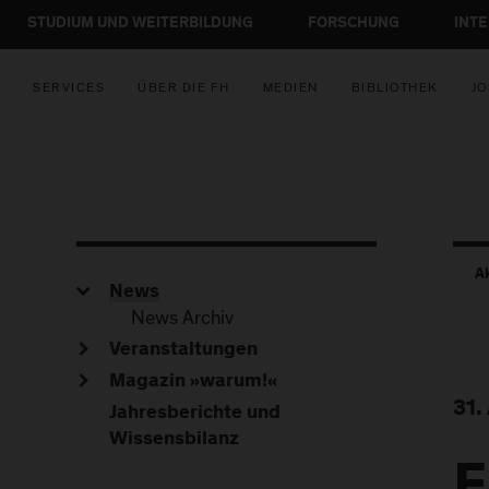
STUDIUM UND WEITERBILDUNG
FORSCHUNG
INT
SERVICES
ÜBER DIE FH
MEDIEN
BIBLIOTHEK
JO
A
News
News Archiv
Veranstaltungen
Magazin »warum!«
31.
Jahresberichte und
Wissensbilanz