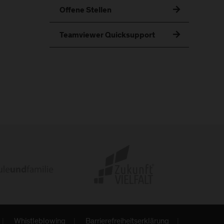
Offene Stellen
Teamviewer Quicksupport
Whistleblowing
Barrierefreiheitserklärung