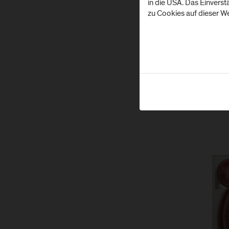
in die USA. Das Einvers
Umse
zu Cookies auf dieser We
Work
und V