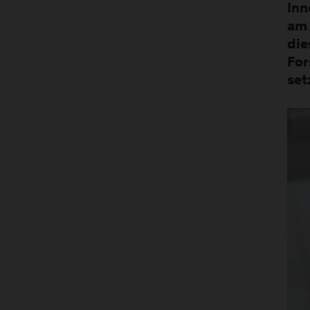
Inn
am 
die
For
set