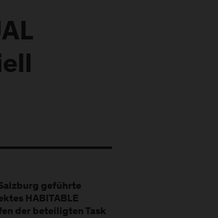
UAL
ell
Salzburg geführte
ektes HABITABLE
ffen der beteiligten Task