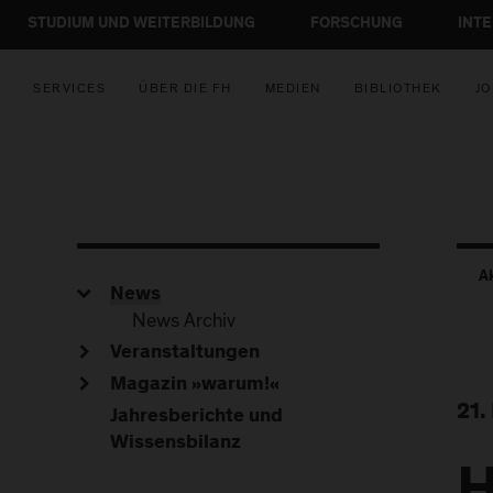
STUDIUM UND WEITERBILDUNG
FORSCHUNG
INT
SERVICES
ÜBER DIE FH
MEDIEN
BIBLIOTHEK
JO
A
News
News Archiv
Veranstaltungen
Magazin »warum!«
21.
Jahresberichte und
Wissensbilanz