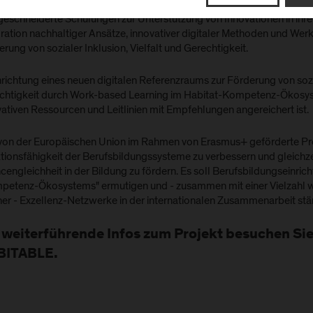
iterqualifizierung von Ausbildern und Tutoren in der beruflichen Bi
eschneiderte Schulungen zur Unterstützung von Innovationen in ihr
gration nachhaltiger Ansätze, innovativer digitaler Methoden und Wer
rung von sozialer Inklusion, Vielfalt und Gerechtigkeit.
nrichtung eines neuen digitalen Referenzraums zur Förderung von sozia
chtigkeit durch Work-based Learning im Habitat-Kompetenz-Ökosyst
vativen Ressourcen und Leitlinien mit Empfehlungen angereichert ist.
von der Europäischen Union im Rahmen von Erasmus+ geförderte Pro
tionsfähigkeit der Berufsbildungssysteme zu verbessern und gleichze
engleichheit in der Bildung zu fördern. Es soll Berufsbildungseinric
petenz-Ökosystems" ermutigen und - zusammen mit einer Vielzahl we
ner - Exzellenz-Netzwerke in der internationalen Zusammenarbeit stä
 weiterführende Infos zum Projekt besuchen Sie
BITABLE.