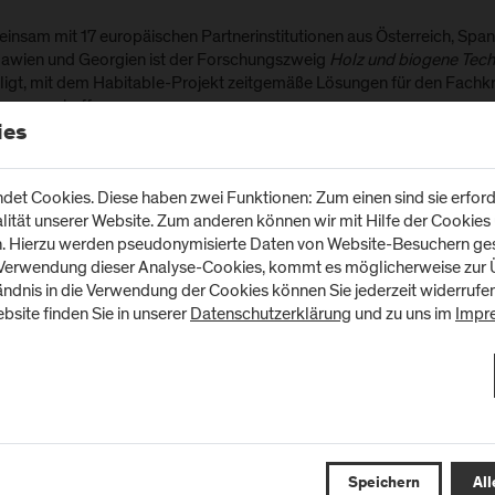
insam mit 17 europäischen Partnerinstitutionen aus Österreich, Spani
awien und Georgien ist der Forschungszweig
Holz und biogene Tech
iligt, mit dem Habitable-Projekt zeitgemäße Lösungen für den Fach
en zu schaffen.
ies
le des Workpackages 3 als zentraler Projekt-Ba
et Cookies. Diese haben zwei Funktionen: Zum einen sind sie erforde
ie Schaffung einer Kooperationsplattform für führende Berufsbildung
tät unserer Website. Zum anderen können wir mit Hilfe der Cookies u
-based Learning (WBL) zu übertragen und eine qualitativ hochwertige,
n. Hierzu werden pseudonymisierte Daten von Website-Besuchern g
grative Ausbildung im Habitat-Sektor zu fördern.
 Verwendung dieser Analyse-Cookies, kommt es möglicherweise zur Ü
tändnis in die Verwendung der Cookies können Sie jederzeit widerrufe
msetzung einer neuen Inkubationsinitiative zum Aufbau von Partner
bsite finden Sie in unserer
Datenschutzerklärung
und zu uns im
Impr
fsbildungszentren im Bereich der Lehrlingsausbildung durch ein inn
h-Learning-Programm.
ereitstellung von technischer Unterstützung, Bedarfsermittlung, Ins
rstützung des Lehrstellenangebots durch ein umfassendes Program
stellen für KMU.
Speichern
All