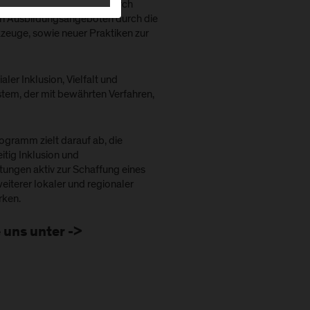
ldung und in Unternehmen durch
en Ausbildungsangeboten durch die
kzeuge, sowie neuer Praktiken zur
ler Inklusion, Vielfalt und
em, der mit bewährten Verfahren,
gramm zielt darauf ab, die
itig Inklusion und
htungen aktiv zur Schaffung eines
iterer lokaler und regionaler
rken.
 uns unter ->