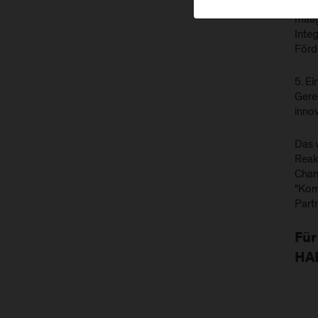
4. We
maßg
Inte
Förde
5. Ei
Gere
inno
Das 
Reak
Chanc
"Kom
Part
Für
HA