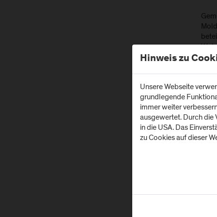
Geme
Mold
bete
Wohn
Hinweis zu Cook
Zie
Unsere Webseite verwend
1. D
grundlegende Funktionali
Work
immer weiter verbesser
inte
ausgewertet. Durch die
in die USA. Das Einvers
2. U
zu Cookies auf dieser We
Beru
Benc
3. B
Unte
Lehr