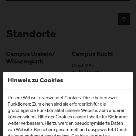
Standorte
Campus Urstein/
Campus Kuchl
Wissenspark
Markt 136a
A
-
5431
Kuchl
Urstein Süd 1
A
-
5412
Puch/Salzburg
Hinweis zu Cookies
Anfahrt & Kontakt
Anfahrt & Kontakt
Unsere Webseite verwendet Cookies. Diese haben zwei
Funktionen: Zum einen sind sie erforderlich für die
grundlegende Funktionalität unserer Website. Zum anderen
Campus Salzburg
Campus
können wir mit Hilfe der Cookies unsere Inhalte für Sie immer
(Uniklinikum LKH)
Schwarzach
weiter verbessern. Hierzu werden pseudonymisierte Daten
(Kardinal
von Website-Besuchern gesammelt und ausgewertet. Durch
Müllner Hauptstraße 48
Schwarzenberg