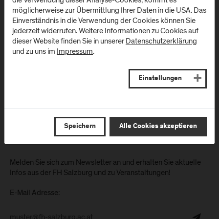
die Verwendung dieser Analyse-Cookies, kommt es
A
-
5020
Salzburg
Klinikum)
möglicherweise zur Übermittlung Ihrer Daten in die USA. Das
Einverständnis in die Verwendung der Cookies können Sie
Anfahrt & Kontakt
Schwarzenbergplatz 1
jederzeit widerrufen. Weitere Informationen zu Cookies auf
A
-
5620
Schwarzach im
dieser Website finden Sie in unserer
Datenschutzerklärung
Pongau
und zu uns im
Impressum
.
Anfahrt & Kontakt
Einstellungen
Newsletter
Speichern
Alle Cookies akzeptieren
Melden Sie sich zum Newsletter an und erhalten Sie aktuelle
Infos aus der FH Salzburg und zu Veranstaltungen!
E-Mail Adresse: