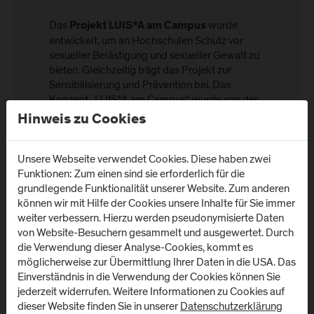
Das
wurde
Projekt LUIS*A am Campus
entwickelt, um an Hochschulen Schutz vor
sexueller Belästigung und sexueller Gewalt zu
bieten. Gleichzeitig trägt das Projekt zur
Sensibilisierung und Prävention bei. Das
Konzept „LUIS*A am Campus“ wurde von der
Universität Graz entwickelt. Die FH Salzburg ist
Hinweis zu Cookies
die erste Fachhochschule, die das Konzept
implementiert.
Unsere Webseite verwendet Cookies. Diese haben zwei
Funktionen: Zum einen sind sie erforderlich für die
grundlegende Funktionalität unserer Website. Zum anderen
können wir mit Hilfe der Cookies unsere Inhalte für Sie immer
weiter verbessern. Hierzu werden pseudonymisierte Daten
von Website-Besuchern gesammelt und ausgewertet. Durch
die Verwendung dieser Analyse-Cookies, kommt es
LUIS*A am Campus
möglicherweise zur Übermittlung Ihrer Daten in die USA. Das
Einverständnis in die Verwendung der Cookies können Sie
Unter dem Code „Ist Luis*a da?" können sich
jederzeit widerrufen. Weitere Informationen zu Cookies auf
Betroffene in Notsituationen schnell und diskret Hilfe
dieser Website finden Sie in unserer
Datenschutzerklärung
holen.