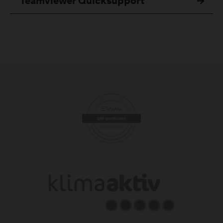
Teamviewer Quicksupport