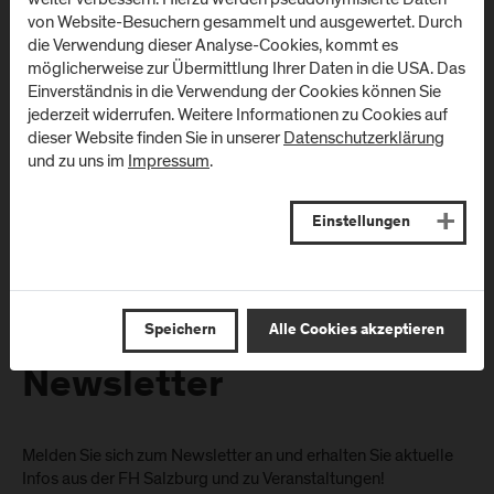
Campus Salzburg
Campus
von Website-Besuchern gesammelt und ausgewertet. Durch
(Uniklinikum LKH)
Schwarzach
die Verwendung dieser Analyse-Cookies, kommt es
(Kardinal
möglicherweise zur Übermittlung Ihrer Daten in die USA. Das
Müllner Hauptstraße 48
Schwarzenberg
Einverständnis in die Verwendung der Cookies können Sie
A
-
5020
Salzburg
Klinikum)
jederzeit widerrufen. Weitere Informationen zu Cookies auf
dieser Website finden Sie in unserer
Datenschutzerklärung
Anfahrt & Kontakt
Schwarzenbergplatz 1
und zu uns im
Impressum
.
A
-
5620
Schwarzach im
Pongau
Einstellungen
Anfahrt & Kontakt
Speichern
Alle Cookies akzeptieren
Newsletter
Melden Sie sich zum Newsletter an und erhalten Sie aktuelle
Infos aus der FH Salzburg und zu Veranstaltungen!