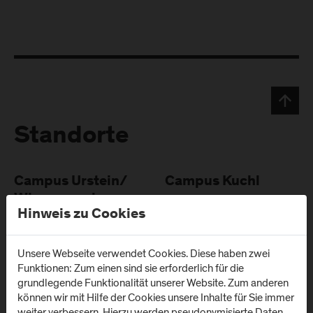
Standorte
Campus Urstein/
Campus Kuchl
Wissenspark
Markt 136a
Hinweis zu Cookies
A
-
5431
Kuchl
Urstein Süd 1
A
-
5412
Puch/Salzburg
Unsere Webseite verwendet Cookies. Diese haben zwei
Anfahrt & Kontakt
Funktionen: Zum einen sind sie erforderlich für die
Anfahrt & Kontakt
grundlegende Funktionalität unserer Website. Zum anderen
können wir mit Hilfe der Cookies unsere Inhalte für Sie immer
weiter verbessern. Hierzu werden pseudonymisierte Daten