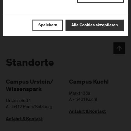
Speichern
Alle Cookies akzeptieren
Standorte
Campus Urstein/
Campus Kuchl
Wissenspark
Markt 136a
A
-
5431
Kuchl
Urstein Süd 1
A
-
5412
Puch/Salzburg
Anfahrt & Kontakt
Anfahrt & Kontakt