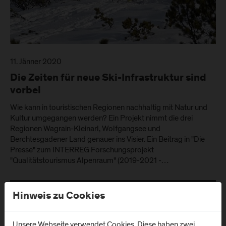
11. Jänner 2020
Die Zeiten für neue Ski-Infrastruktur sind
vorbei
Wie kann in touristischen Regionen nachhaltig mit Natur und
Kultur umgegangen werden? Ein Projekt nimmt die drei
Regionen Wagrain-Kleinarl, Wolfgangsee und
Berchtesgadener Land genauer ins Visier. Ein Beitrag in "Die
Presse" zum INTERREG Forschungsprojekt
"Qualitätstourismus Alpenraum" (2019-2021 -…
Hinweis zu Cookies
Unsere Webseite verwendet Cookies. Diese haben zwei