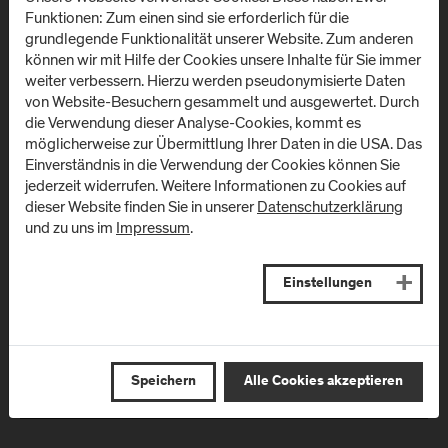
Funktionen: Zum einen sind sie erforderlich für die
grundlegende Funktionalität unserer Website. Zum anderen
können wir mit Hilfe der Cookies unsere Inhalte für Sie immer
weiter verbessern. Hierzu werden pseudonymisierte Daten
von Website-Besuchern gesammelt und ausgewertet. Durch
die Verwendung dieser Analyse-Cookies, kommt es
möglicherweise zur Übermittlung Ihrer Daten in die USA. Das
Einverständnis in die Verwendung der Cookies können Sie
jederzeit widerrufen. Weitere Informationen zu Cookies auf
09. Jänner 2020
dieser Website finden Sie in unserer
Datenschutzerklärung
und zu uns im
Impressum
.
Robothon auf Alpen-Challenge
24 Stunden. 12 Teams. 12 Roboter. 1 Aufgabe. Kreative Ideen,
Einstellungen
Innovationskraft, technisches Geschick, rasches Handeln und
Entscheidungsfreudigkeit sind beim 6. Robothon gefragt.
Willst du gemeinsam mit deinem Team zeigen was in dir
steckt, dann mach beim 24-Stunden-Robotik-Hackathon an
der FH…
Speichern
Alle Cookies akzeptieren