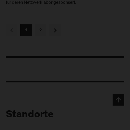
für deren Netzwerklabor gesponsert.
vorherige
nächste
1
2
Standorte