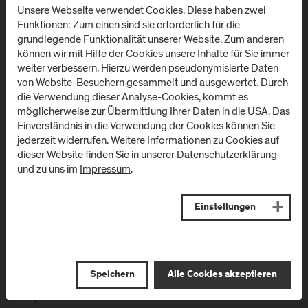
inspirierende Wanderausstellung des Bundespreises
Unsere Webseite verwendet Cookies. Diese haben zwei
Ecodesign 2023 macht Halt am Campus Kuchl. Von 18. April
Funktionen: Zum einen sind sie erforderlich für die
bis 23. Mai 2024 haben Besucher*innen die Möglichkeit,
grundlegende Funktionalität unserer Website. Zum anderen
Design-Projekte zu entdecken, die Umweltverträglichkeit und
können wir mit Hilfe der Cookies unsere Inhalte für Sie immer
Ästhetik auf…
weiter verbessern. Hierzu werden pseudonymisierte Daten
von Website-Besuchern gesammelt und ausgewertet. Durch
die Verwendung dieser Analyse-Cookies, kommt es
möglicherweise zur Übermittlung Ihrer Daten in die USA. Das
Einverständnis in die Verwendung der Cookies können Sie
jederzeit widerrufen. Weitere Informationen zu Cookies auf
dieser Website finden Sie in unserer
Datenschutzerklärung
und zu uns im
Impressum
.
Einstellungen
Speichern
Alle Cookies akzeptieren
17. April 2024