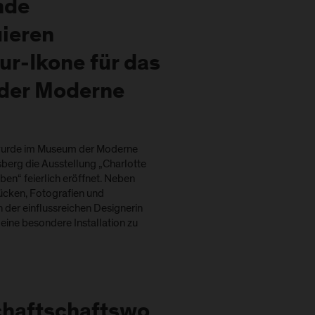
nde
uieren
ur-Ikone für das
der Moderne
wurde im Museum der Moderne
erg die Ausstellung „Charlotte
ben“ feierlich eröffnet. Neben
ücken, Fotografien und
 der einflussreichen Designerin
 eine besondere Installation zu
haftschaftswo