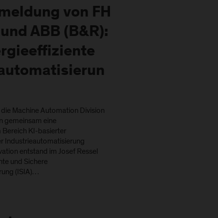
meldung von FH
 und ABB (B&R):
ergieeffiziente
eautomatisierun
 die Machine Automation Division
n gemeinsam eine
Bereich KI-basierter
er Industrieautomatisierung
ovation entstand im Josef Ressel
ente und Sichere
rung (ISIA)…