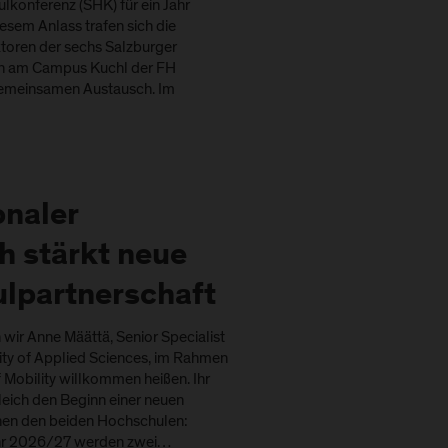
konferenz (SHK) für ein Jahr
sem Anlass trafen sich die
toren der sechs Salzburger
ch am Campus Kuchl der FH
gemeinsamen Austausch. Im
onaler
h stärkt neue
lpartnerschaft
wir Anne Määttä, Senior Specialist
ity of Applied Sciences, im Rahmen
 Mobility willkommen heißen. Ihr
leich den Beginn einer neuen
hen den beiden Hochschulen:
ahr 2026/27 werden zwei…