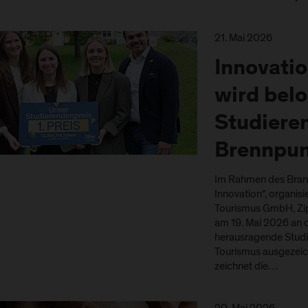
21. Mai 2026
Innovati
wird belo
Studiere
Brennpun
Im Rahmen des Bran
Innovation“, organis
Tourismus GmbH, Zip
am 19. Mai 2026 an 
herausragende Studi
Tourismus ausgezeich
zeichnet die…