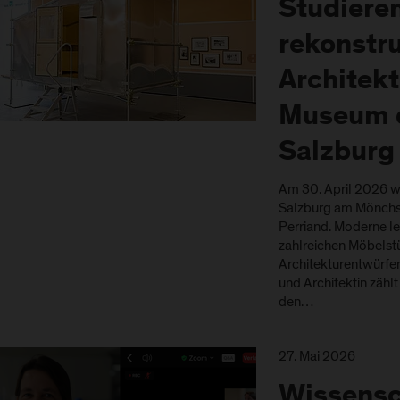
Studiere
rekonstr
Architekt
Museum 
Salzburg
Am 30. April 2026 
Salzburg am Mönchsb
Perriand. Moderne le
zahlreichen Möbelst
Architekturentwürfen
und Architektin zählt
den…
27. Mai 2026
Wissensc