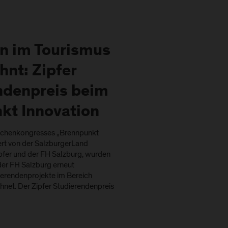
on im Tourismus
hnt: Zipfer
ndenpreis beim
kt Innovation
chenkongresses „Brennpunkt
iert von der SalzburgerLand
fer und der FH Salzburg, wurden
der FH Salzburg erneut
erendenprojekte im Bereich
net. Der Zipfer Studierendenpreis