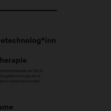
ietechnolog*inn
therapie
 Strahlentherapie der SALK:
iologietechnologie des 4.
ekt im klinischen Umfeld.
ame