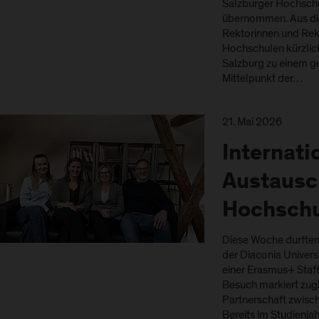
Salzburger Hochschul
übernommen. Aus die
Rektorinnen und Rek
Hochschulen kürzli
Salzburg zu einem 
Mittelpunkt der…
21. Mai 2026
Internati
Austausc
Hochschu
Diese Woche durften 
der Diaconia Univers
einer Erasmus+ Staff
Besuch markiert zug
Partnerschaft zwisc
Bereits im Studienj